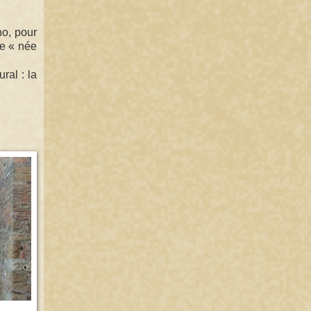
no, pour
le « née
ral : la