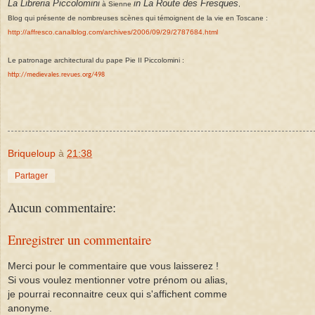
La Libreria Piccolomini
in La Route des Fresques
à Sienne
,
Blog qui présente de nombreuses scènes qui témoignent de la vie en Toscane :
http://affresco.canalblog.com/archives/2006/09/29/2787684.html
Le patronage architectural du pape Pie II Piccolomini :
http://medievales.revues.org/498
Briqueloup
à
21:38
Partager
Aucun commentaire:
Enregistrer un commentaire
Merci pour le commentaire que vous laisserez !
Si vous voulez mentionner votre prénom ou alias,
je pourrai reconnaitre ceux qui s'affichent comme
anonyme.