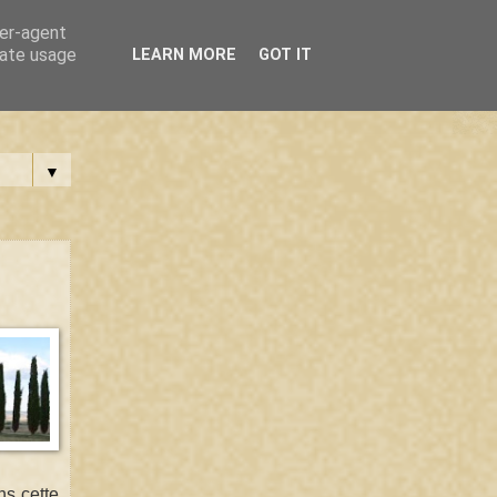
ser-agent
rate usage
LEARN MORE
GOT IT
▼
ns cette