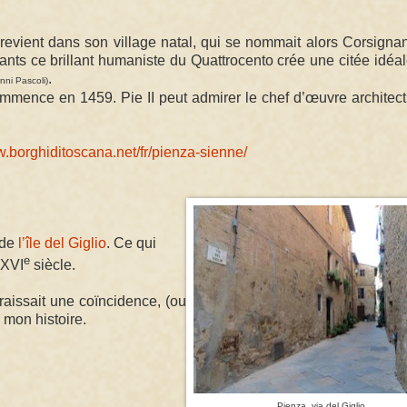
revient dans son village natal, qui se nommait alors Corsigna
ants ce brillant humaniste du Quattrocento crée une citée idéa
.
nni Pascoli)
 commence en 1459.
Pie II peut admirer le chef d’œuvre architectu
w.borghiditoscana.net/fr/pienza-sienne/
 de
l’île del Giglio
. Ce qui
e
XVI
siècle.
raissait une coïncidence, (ou
à mon histoire.
Pienza, via del Giglio