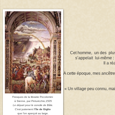
Cet homme, un des plus 
s’appelait lui-même :
Il a r
A cette époque, mes ancêtres
« Un village peu connu, mais 
Fresques de la librairie Piccolomini
à Sienne, par Pinturicchio,1505
Le départ pour le concile de Bâle.
C’est justement
l’île de Giglio
que l’on aperçoit au large.