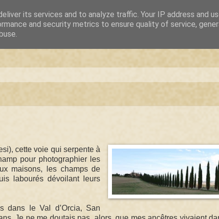
eliver its services and to analyze traffic. Your IP address and u
ormance and security metrics to ensure quality of service, gene
buse.
si), cette voie qui serpente à
 champ pour photographier les
aux maisons, les champs de
is labourés dévoilant leurs
s dans le Val d’Orcia, San
 ans. Je ne me doutais pas, alors, que mes ancêtres vivaient da