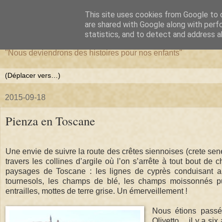
This site uses cookies from Google to d
La forêt de Briqueloup
are shared with Google along with perf
statistics, and to detect and address a
"Nous deviendrons des histoires pour nos enfants"
2015-09-18
Pienza en Toscane
Une envie de suivre la route des crêtes siennoises (crete sene
travers les collines d’argile où l’on s’arrête à tout bout de
paysages de Toscane : les lignes de cyprès conduisant 
tournesols, les champs de blé, les champs moissonnés pu
entrailles, mottes de terre grise. Un émerveillement !
Nous étions passé
Olivetto… il y a six