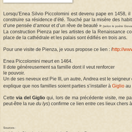
Lorsqu’Enea Silvio Piccolomini est devenu pape en 1458, il 
construire sa résidence d’été. Touché par la misère des habit
d’une pensée d’amour et d’un rêve de beauté »
(selon le poète Giova
La construction Pienza par les artistes de la Renaissance
place de la cathédrale et les palais sont édifiés en trois ans.
Pour une visite de Pienza, je vous propose ce lien :
/
http://ww
Enea Piccolomini meurt en 1464.
Il dote généreusement sa famille dont il veut renforcer
le pouvoir.
Un de ses neveux est Pie III, un
autre, Andrea est le seigneur
explique que nos familles soient parties s’installer à
Giglio
au 
Cette
via del Giglio
qui, lors de ma précédente visite, me pa
peut-être la rue
du lys
) confirme ce lien entre ces lieux chers 
Sources :