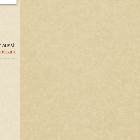
r aussi :
Toscane