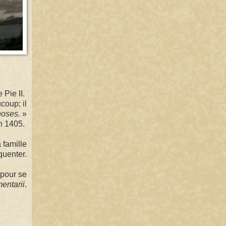
 Pie II.
coup; il
choses.
»
en 1405.
 famille
équenter.
 pour se
entarii
.