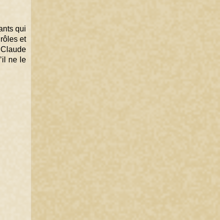
nts qui 
ôles et 
 Claude 
il ne le 