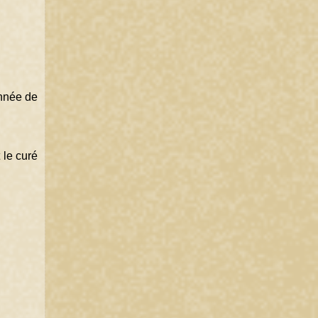
nnée de 
le curé 