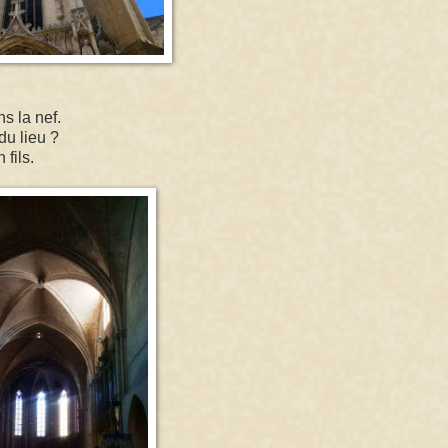
s la nef.
du lieu ?
 fils.