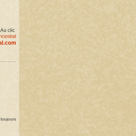
Au clic 
cestral
al.com
toujours