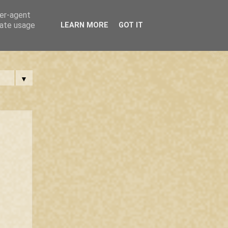
ser-agent
rate usage
LEARN MORE
GOT IT
▼