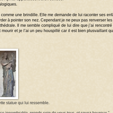
alogiques.
e comme une brindille. Elle me demande de lui raconter ses enfa
tarder à pointer son nez. Cependant je ne peux pas renverser les r
cathédrale. Il me semble compliqué de lui dire que j’ai rencontré
it mourir et je l’ai un peu houspillé car il est bien plusvaillant qu’
e statue qui lui ressemble. 
e innombrable, prends soin de vous tous, et soyez heureux " 