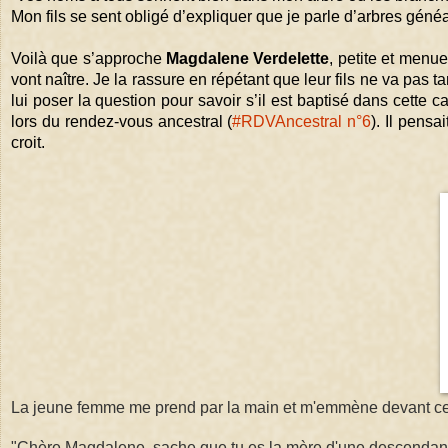
Mon fils se sent obligé d’expliquer que je parle d’arbres géné
Voilà que s’approche 
Magdalene Verdelette
, petite et menu
vont naître. Je la rassure en répétant que leur fils ne va pas 
lui poser la question pour savoir s’il est baptisé dans cette 
lors du rendez-vous ancestral (
#RDVAncestral n°6
). Il pensa
croit.
La jeune femme me prend par la main et m'emmène devant cett
"Chère Magdalene, sache que tu es la mère d'une descendanc