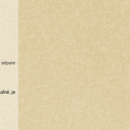
 sépare 
îné, je 