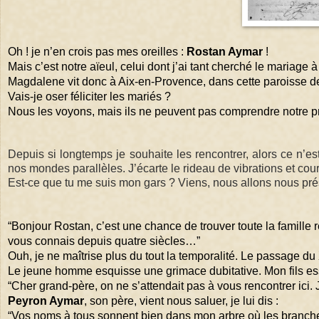
Oh ! je n’en crois pas mes oreilles : 
Rostan Aymar
 ! 
Mais c’est notre aïeul, celui dont j’ai tant cherché le mariage à
Magdalene vit donc à Aix-en-Provence, dans cette paroisse de 
Vais-je oser féliciter les mariés ? 
Nous les voyons, mais ils ne peuvent pas comprendre notre p
Depuis si longtemps je souhaite les rencontrer, alors ce n’es
nos mondes parallèles. J’écarte le rideau de vibrations et co
Est-ce que tu me suis mon gars ? Viens, n
ous allons nous pré
“Bonjour Rostan, c’est une chance de trouver toute la famille 
vous connais depuis quatre siècles…” 
Ouh, je ne maîtrise plus du tout la temporalité. Le passage du 
Le jeune homme esquisse une grimace dubitative. Mon fils ess
“Cher grand-père, on ne s’attendait pas à vous rencontrer ici. 
Peyron Aymar
, son père, vient nous saluer, je lui dis :
“Vos noms à tous sonnent bien dans mon arbre où les branche