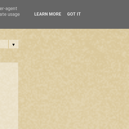
ser-agent
rate usage
LEARN MORE
GOT IT
▼