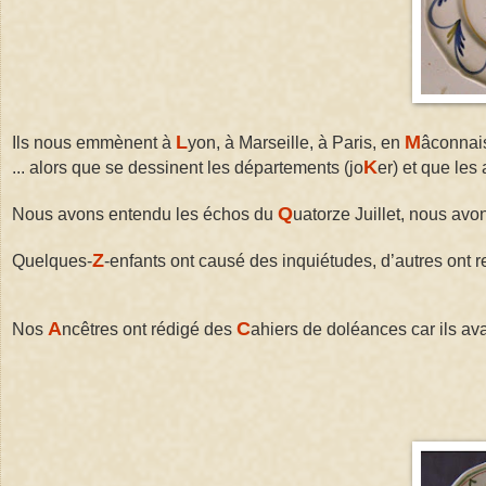
L
M
Ils nous emmènent à
yon, à Marseille, à Paris, en
âconnai
K
... alors que se dessinent les départements (jo
er) et que les
Q
Nous avons entendu les échos du
uatorze Juillet, nous av
Z
Quelques-
-enfants ont causé des inquiétudes, d’autres ont 
A
C
Nos
ncêtres ont rédigé des
ahiers de doléances car ils av