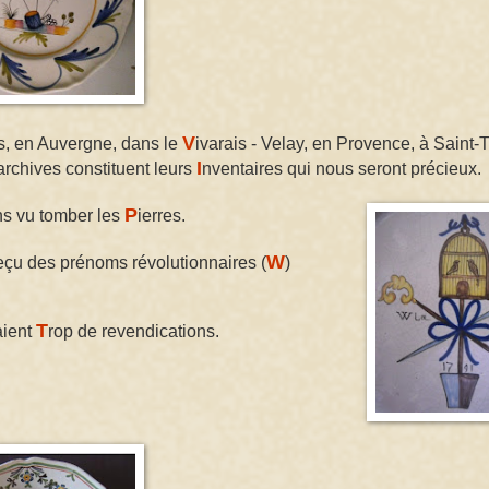
V
s, en Auvergne, dans le
ivarais - Velay, en Provence, à Saint-
I
 archives constituent leurs
nventaires qui nous seront précieux.
P
ons vu tomber les
ierres.
W
reçu des prénoms révolutionnaires (
)
T
aient
rop de revendications.