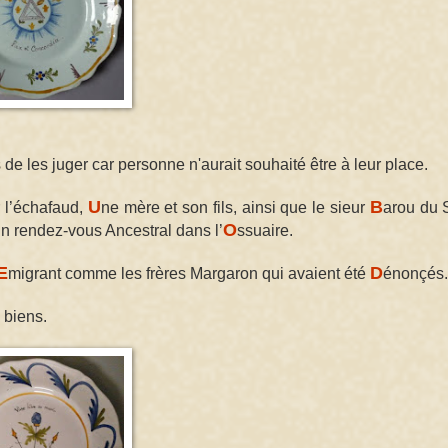
 les juger car personne n'aurait souhaité être à leur place.
U
B
 l’échafaud,
ne mère et son fils, ainsi que le sieur
arou du S
O
’un rendez-vous Ancestral dans l’
ssuaire.
E
D
migrant comme les frères Margaron qui avaient été
énonçés.
 biens.