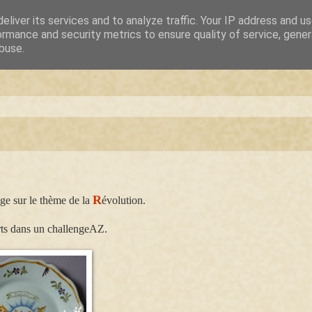
eliver its services and to analyze traffic. Your IP address and u
ormance and security metrics to ensure quality of service, gene
buse.
R
enge sur le thème de la
évolution.
orts dans un challengeAZ.