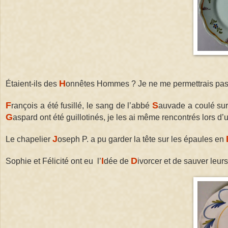
H
Étaient-ils des
onnêtes Hommes ? Je ne me permettrais pas de
F
S
rançois a été fusillé, le sang de l’abbé
auvade a coulé sur
G
aspard ont été guillotinés, je les ai même rencontrés lors d
J
Le chapelier
oseph P. a pu garder la tête sur les épaules en
I
D
Sophie et Félicité ont eu l’
dée de
ivorcer et de sauver leurs