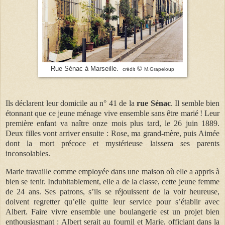
Rue Sénac à Marseille.
©
crédit
M.Grapeloup
Ils déclarent leur domicile au n°
41
de
la
rue Sénac
. Il semble bien
étonnant que ce jeune ménage vive ensemble sans être marié ! Leur
première enfant va naître onze mois plus tard, le 26 juin 1889.
Deux filles vont arriver ensuite : Rose, ma grand-mère, puis Aimée
dont la mort précoce et mystérieuse laissera ses parents
inconsolables.
Marie travaille comme employée dans une maison où elle a appris à
bien se tenir. Indubitablement, elle a de la classe, cette jeune femme
de 24 ans. Ses patrons, s’ils se réjouissent de la voir heureuse,
doivent regretter qu’elle quitte leur service pour s’établir avec
Albert. Faire vivre ensemble une boulangerie
est un projet bien
enthousiasmant :
Albert serait au fournil et Marie, officiant dans la