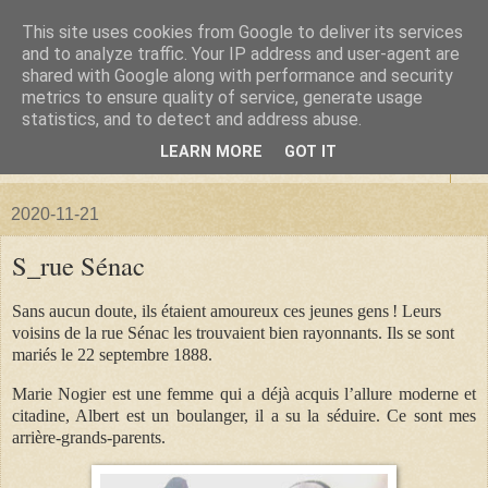
This site uses cookies from Google to deliver its services
La forêt de Briqueloup
and to analyze traffic. Your IP address and user-agent are
shared with Google along with performance and security
metrics to ensure quality of service, generate usage
"Nous deviendrons des histoires pour nos enfants"
statistics, and to detect and address abuse.
LEARN MORE
GOT IT
▼
2020-11-21
S_rue Sénac
Sans aucun doute, ils étaient amoureux ces jeunes gens ! Leurs
voisins de la rue Sénac les trouvaient bien rayonnants. Ils se sont
mariés le 22 septembre 1888.
Marie Nogier est une femme qui a déjà acquis l’allure moderne et
citadine, Albert est un boulanger, il a su la séduire. Ce sont mes
arrière-grands-parents.