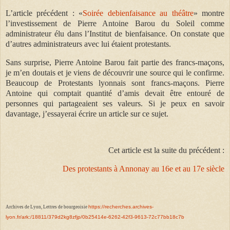
L’article précédent : «
Soirée debienfaisance au théâtre
» montre
l’investissement de Pierre Antoine Barou du Soleil comme
administrateur élu dans l’Institut de bienfaisance. On constate que
d’autres administrateurs avec lui étaient protestants.
Sans surprise, Pierre Antoine Barou fait partie des francs-maçons,
je m’en doutais et je viens de découvrir une source qui le confirme.
Beaucoup de Protestants lyonnais sont francs-maçons. Pierre
Antoine qui comptait quantité d’amis devait être entouré de
personnes qui partageaient ses valeurs. Si je peux en savoir
davantage, j’essayerai écrire un article sur ce sujet.
Cet article est la suite du précédent :
Des protestants à Annonay au 16e et au 17e siècle
https://recherches.archives-
Archives de Lyon, Lettres de bourgeoisie
lyon.fr/ark:/18811/379d2kg8zfjp/0b25414e-6262-42f3-9613-72c77bb18c7b