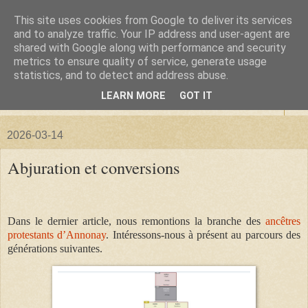
This site uses cookies from Google to deliver its services
La forêt de Briqueloup
and to analyze traffic. Your IP address and user-agent are
shared with Google along with performance and security
metrics to ensure quality of service, generate usage
"Nous deviendrons des histoires pour nos enfants"
statistics, and to detect and address abuse.
LEARN MORE
GOT IT
▼
2026-03-14
Abjuration et conversions
Dans le dernier article, nous remontions la branche des
ancêtres
protestants d’Annonay
. Intéressons-nous à présent au parcours des
générations suivantes.