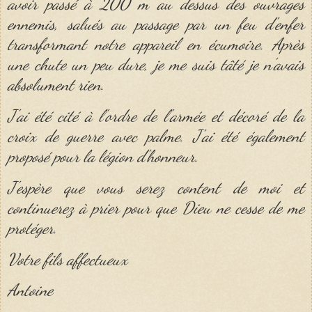
avoir passé à
200
m au dessus des ouvrages
ennemis, salués au passage par un feu d'enfer
transformant notre appareil en écumoire. Après
une chute un peu dure, je me suis tâté je n'avais
absolument rien.
J'ai été cité à l'ordre de l'armée et décoré de la
croix de guerre avec palme. J'ai été également
proposé pour la légion d'honneur.
J'espère que vous serez content de moi et
continuerez à prier pour que Dieu ne cesse de me
protéger.
Votre fils affectueux
Antoine