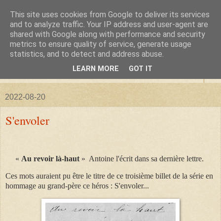
This site uses cookies from Google to deliver its services
La forêt de Briqueloup
and to analyze traffic. Your IP address and user-agent are
shared with Google along with performance and security
metrics to ensure quality of service, generate usage
"Nous deviendrons des histoires pour nos enfants"
statistics, and to detect and address abuse.
LEARN MORE
GOT IT
▼
2022-08-20
S'envoler
«
Au revoir là-haut
» Antoine l'écrit dans sa dernière lettre.
Ces mots auraient pu être le titre de ce troisième billet de la série en
hommage au grand-père ce héros : S'envoler...