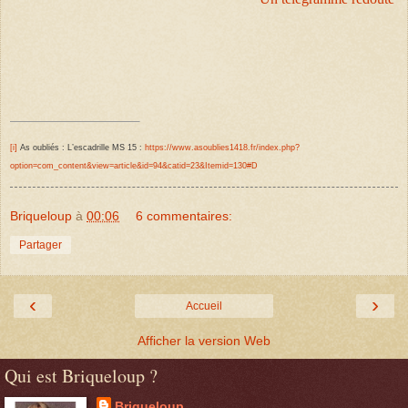
[i]
As oubliés :
L’escadrille MS 15 :
https://www.asoublies1418.fr/index.php?
option=com_content&view=article&id=94&catid=23&Itemid=130#D
Briqueloup
à
00:06
6 commentaires:
Partager
‹
›
Accueil
Afficher la version Web
Qui est Briqueloup ?
Briqueloup