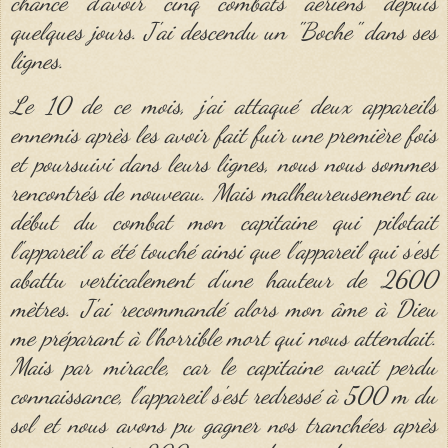
chance d'avoir cinq combats aériens depuis
quelques jours. J'ai descendu un "Boche" dans ses
lignes.
Le
10
de ce mois, j'ai attaqué deux appareils
ennemis après les avoir fait fuir une première fois
et poursuivi dans leurs lignes, nous nous sommes
rencontrés de nouveau. Mais malheureusement au
début du combat mon capitaine qui pilotait
l'appareil a été touché ainsi que l'appareil qui s'est
abattu verticalement d'une hauteur de
2600
mètres. J'ai recommandé alors mon âme à Dieu
me préparant à l'horrible mort qui nous attendait.
Mais par miracle, car le capitaine avait perdu
connaissance, l'appareil s'est redressé à
500
m du
sol et nous avons pu gagner nos tranchées après