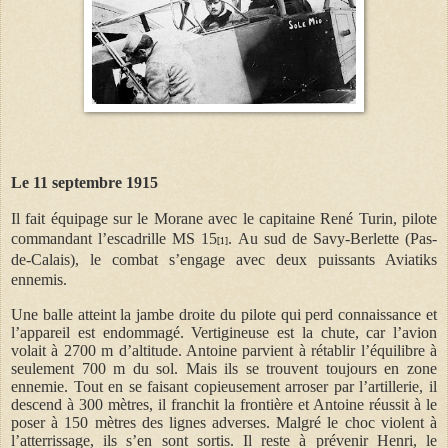
Le 11 septembre 1915
Il fait équipage sur le Morane avec le capitaine René Turin, pilote
commandant l’escadrille MS 15
. Au sud de Savy-Berlette (Pas-
[1]
de-Calais), le combat s’engage avec deux puissants Aviatiks
ennemis.
Une balle atteint la jambe droite du pilote qui perd connaissance et
l’appareil est endommagé. Vertigineuse est la chute, car l’avion
volait à 2700 m d’altitude. Antoine parvient à rétablir l’équilibre à
seulement 700 m du sol. Mais ils se trouvent toujours en zone
ennemie. Tout en se faisant copieusement arroser par l’artillerie, il
descend à 300 mètres, il franchit la frontière et Antoine réussit à le
poser à 150 mètres des lignes adverses. Malgré le choc violent à
l’atterrissage, ils s’en sont sortis. Il reste à prévenir Henri, le