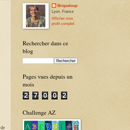
Briqueloup
Lyon, France
Afficher mon
profil complet
Rechercher dans ce
blog
Pages vues depuis un
mois
2
7
0
0
2
Challenge AZ
 de