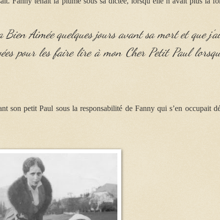
ait. Fanny tenait la plume sous sa dictée, lorsqu’elle n’avait plus la fo
a Bien Aimée quelques jours avant sa mort et que j’a
ées pour les faire lire à mon Cher Petit Paul lorsqu
sant son petit Paul sous la responsabilité de Fanny qui s’en occupait dé