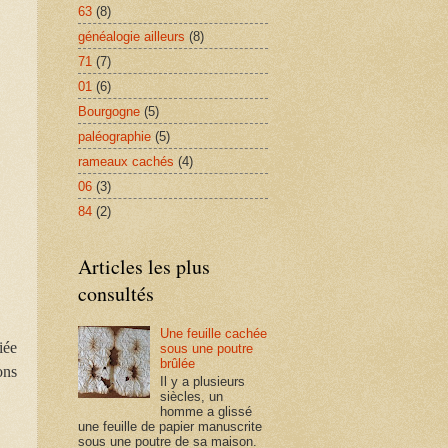
63
(8)
généalogie ailleurs
(8)
71
(7)
01
(6)
Bourgogne
(5)
paléographie
(5)
rameaux cachés
(4)
06
(3)
84
(2)
Articles les plus
consultés
Une feuille cachée
iée
sous une poutre
brûlée
ons
Il y a plusieurs
siècles, un
homme a glissé
une feuille de papier manuscrite
sous une poutre de sa maison.