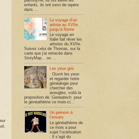
patronyme, ils ont élevé les
enfants, ils ont servi de repère
dans ...
Le voyage d’un
artiste au XVIIe
jusqu’à Rome
Le voyage en
Italie fait rêver les
artistes du XVIIe.
Suivez celui de Thomas, sur la
carte que j'ai retracée dans
StoryMap , ou ...
Les yeux gris
Ouvrir les yeux
et regarder notre
généalogie pour
chercher des
aveugles, voilà la
proposition de Geneatech pour
le généathème ce mois-ci...
Un prénom à
l’envers
eur
Le généathème de
it,
ce mois a pour
sujet l’océrisation
. Il s’agit du