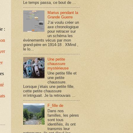
Le temps passa, ce bout de ...
Marius pendant la
Grande Guerre
J’ai voulu créer un
axe chronologique
e :
pour retracer sur
un schéma les
ion
événements vécus par mon
grand-père en 1914-18 . XMind ,
le lo...
yer
Une petite
er
chaussure
mystérieuse
Une petite fille et
res
une petite
chaussure.
uté
Lorsque j’étais une petite fille,
cette petite chaussure
m’intriguait. Je la retrouvais ...
ats
F_fille de
Dans nos
familles, les pères
sont tous
identifiés, ils ont
transmis leur