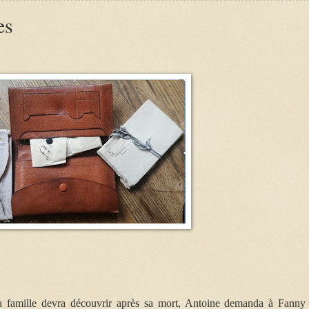
es
 famille devra découvrir après sa mort, Antoine demanda à Fanny