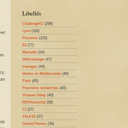
Libellés
ChallengeAZ
(298)
ne
Lyon
(116)
Provence
(110)
83
(77)
Marseille
(54)
es.
Méthodologie
(47)
mariages
(44)
cy,
Marins en Méditerranée
(40)
urs
Paris
(40)
Premières recherches
(40)
Vivarais-Velay
(40)
RDVAncestral
(38)
13
(37)
1914/18
(37)
rie
GénéaThèmes
(36)