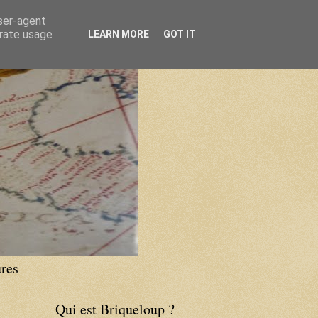
user-agent
erate usage
LEARN MORE
GOT IT
res
Qui est Briqueloup ?