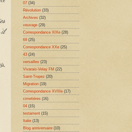
rce
07
(34)
Révolution
(33)
Archives
(32)
ies
veuvage
(29)
’il
Correspondance XIXe
(28)
69
(25)
Correspondance XXe
(25)
43
(24)
versailles
(23)
jà,
Vivarais-Velay FM
(22)
Saint-Tropez
(20)
Migration
(19)
Correspondance XVIIIe
(17)
cimetières
(16)
04
(15)
testament
(15)
Italie
(13)
Blog anniversaire
(10)