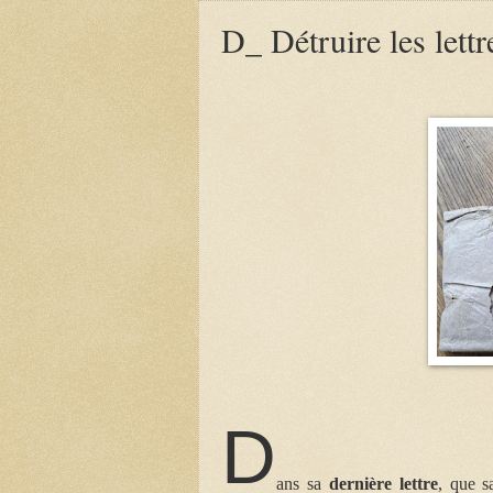
D_ Détruire les lettr
D
ans sa
dernière lettre
,
que sa