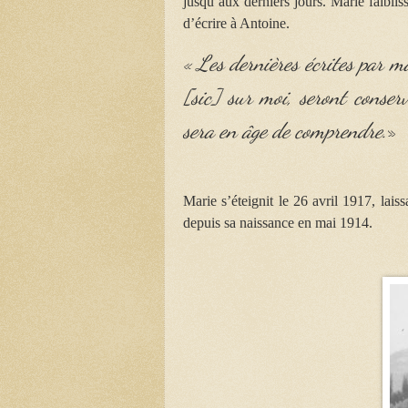
jusqu’aux derniers jours. Marie faibliss
d’écrire à Antoine.
« Les dernières écrites par m
[sic] sur moi, seront conserv
sera en âge de comprendre.
»
Marie s’éteignit le 26 avril 1917, lais
depuis sa naissance en mai 1914.