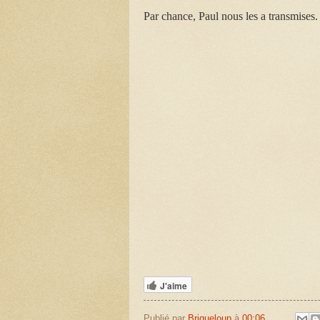
Par chance, Paul nous les a transmises.
J'aime
Publié par
Briqueloup
à
00:06