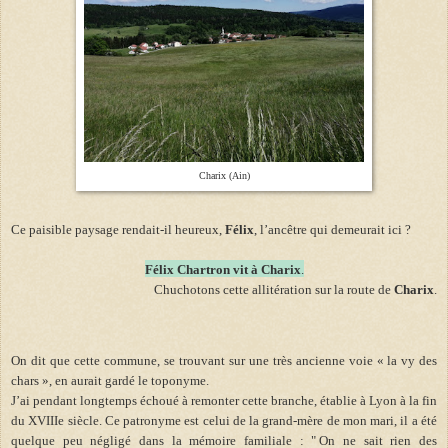
Charix (Ain)
Ce paisible paysage rendait-il heureux,
Félix
, l’ancêtre qui demeurait ici ?
Félix Chartron vit à Charix
.
Chuchotons cette allitération sur la route de
Charix
.
On dit que cette commune, se trouvant sur une très ancienne voie « la vy des
chars », en aurait gardé le toponyme.
J’ai pendant longtemps échoué à remonter cette branche, établie à Lyon à la fin
du XVIIIe siècle. Ce patronyme est celui de la grand-mère de mon mari, il a été
quelque peu négligé dans la mémoire familiale : " On ne sait rien des