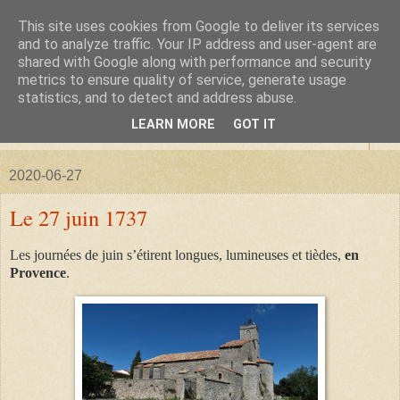
This site uses cookies from Google to deliver its services
La forêt de Briqueloup
and to analyze traffic. Your IP address and user-agent are
shared with Google along with performance and security
metrics to ensure quality of service, generate usage
"Nous deviendrons des histoires pour nos enfants"
statistics, and to detect and address abuse.
LEARN MORE
GOT IT
▼
2020-06-27
Le 27 juin 1737
Les journées de juin s’étirent longues, lumineuses et tièdes,
en
Provence
.