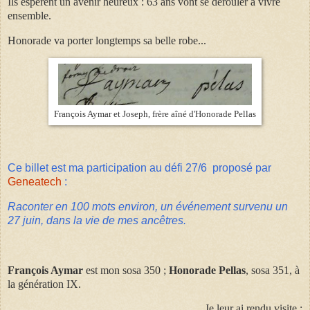
Ils espèrent un avenir heureux : 63 ans vont se dérouler à vivre
ensemble.
Honorade va porter longtemps sa belle robe...
François Aymar et Joseph, frère aîné d'Honorade Pellas
Ce billet est ma participation au défi 27/6 proposé par
Geneatech
:
Raconter en 100 mots environ, un événement survenu un
27 juin, dans la vie de mes ancêtres.
François Aymar
est mon sosa 350 ;
Honorade Pellas
, sosa 351, à
la génération IX.
Je leur ai rendu visite :