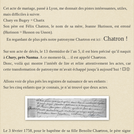
Cet acte de mariage, passé à Lyon, me donnait des pistes intéressantes, utiles,
mais difficiles à suivre.
Chary en Bugey = Charix
Son père est Félix Chatron, le nom de sa mère, Jeanne Hurisson, est erroné
(Hurisson = Husson ou Usson).
Chatron !
En regardant de plus près notre patronyme Chartron est ici :
Sur son acte de décès, le 13 thermidor de l’an 5, il est bien précisé qu’il naquit
à
Chary
, près Nantua
. A
ce moment-là, ... il est appelé Cha
r
tron.
Donc, voilà qui montre l’intérêt de lire et relire attentivement les actes, car
cette transformation de patronyme m’avait échappé jusqu’à aujourd’hui ! 💥😵
Allons voir de plus près les registres de naissance de ses enfants :
Sur les cinq enfants que je connais, je n’ai trouvé que deux actes.
Le 3 février 1758, pour le baptême de sa fille Benoîte Cha
r
tron, le père signe