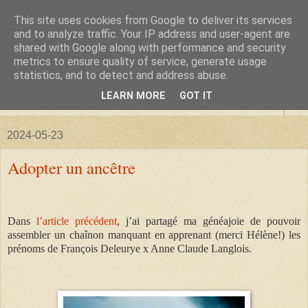
This site uses cookies from Google to deliver its services
La forêt de Briqueloup
and to analyze traffic. Your IP address and user-agent are
shared with Google along with performance and security
metrics to ensure quality of service, generate usage
"Nous deviendrons des histoires pour nos enfants"
statistics, and to detect and address abuse.
LEARN MORE
GOT IT
▼
2024-05-23
Adopter un ancêtre
Dans
l’article précédent
, j’ai partagé ma généajoie de pouvoir
assembler un chaînon manquant en apprenant (merci Hélène!) les
prénoms de François Deleurye x Anne Claude Langlois.