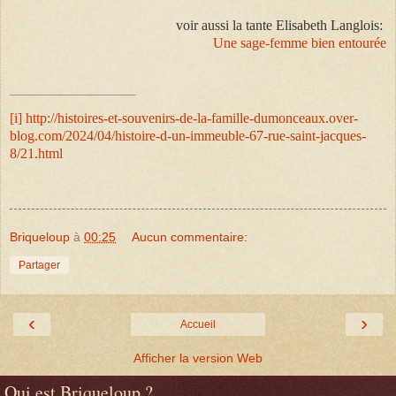
voir aussi la tante Elisabeth Langlois:
Une sage-femme bien entourée
[i]
http://histoires-et-souvenirs-de-la-famille-dumonceaux.over-
blog.com/2024/04/histoire-d-un-immeuble-67-rue-saint-jacques-
8/21.html
Briqueloup
à
00:25
Aucun commentaire:
Partager
‹
›
Accueil
Afficher la version Web
Qui est Briqueloup ?