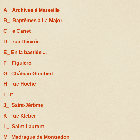
A_ Archives à Marseille
B_ Baptêmes à La Major
C_ le Canet
D_ rue Désirée
E_ En la bastide ...
F_ Figuiero
G_ Château Gombert
H_ rue Hoche
I_ If
J_ Saint-Jérôme
K_ rue Kléber
L_ Saint-Laurent
M_ Madrague de Montredon