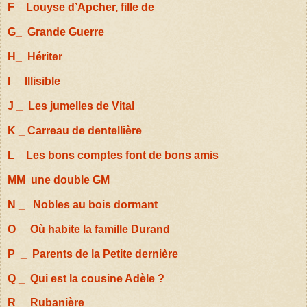
F_ Louyse d’Apcher, fille de
G_ Grande Guerre
H_ Hériter
I _ Illisible
J _ Les jumelles de Vital
K _ Carreau de dentellière
L_ Les bons comptes font de bons amis
MM une double GM
N _ Nobles au bois dormant
O _ Où habite la famille Durand
P _ Parents de la Petite dernière
Q _ Qui est la cousine Adèle ?
R _ Rubanière