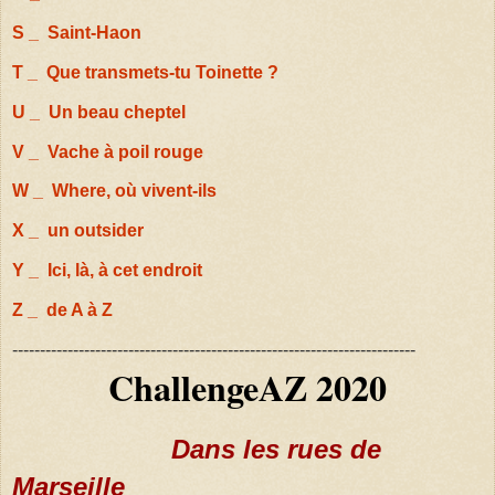
S _ Saint-Haon
T _ Que transmets-tu Toinette ?
U _ Un beau cheptel
V _ Vache à poil rouge
W _ Where, où vivent-ils
X _ un outsider
Y _ Ici, là, à cet endroit
Z _ de A à Z
-------------------------------------------------------------------------
ChallengeAZ 2020
Dans les rues de
Marseille