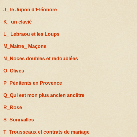
J_ le Jupon d'Eléonore
K_ un clavié
L_ Lebraou et les Loups
M_Maître_ Maçons
N_Noces doubles et redoublées
O_Olives
P_Pénitents en Provence
Q_Qui est mon plus ancien ancêtre
R_Rose
S_Sonnailles
T_Trousseaux et contrats de mariage