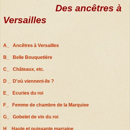
Des ancêtres à
Versailles
A_ Ancêtres à Versailles
B_ Belle Bouquetière
C_ Châteaux, etc.
D _ D'où viennent
-ils ?
E_ E
curies du roi
F_ Femme de chambre de la Marquise
G_ Gobelet de vin du roi
H_ Haute et puissante marraine