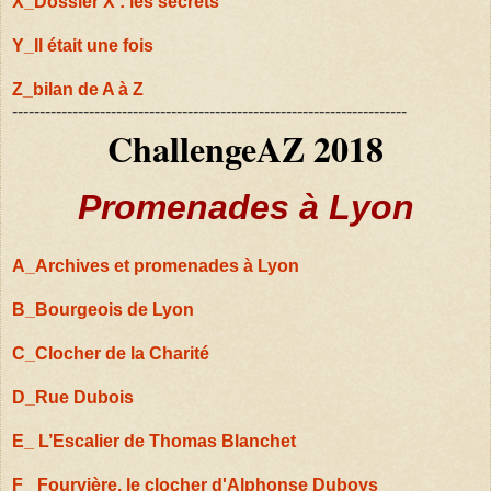
X_Dossier X : les secrets
Y_Il était une fois
Z_bilan de A à Z
------------------------------------------------------------------------
ChallengeAZ 2018
Promenades à Lyon
A_Archives et
promenades à Lyon
B_Bourgeois de Lyon
C_Clocher de la Charité
D_Rue Dubois
E_ L’Escalier de Thomas Blanchet
F_ Fourvière, le clocher d'Alphonse Duboys