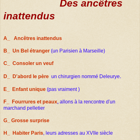
Des ancêtres
inattendus
A_ Ancêtres inattendus
B_ Un Bel étranger
(un Parisien à Marseille)
C_ Consoler un veuf
.
D_ D'abord le père
un chirurgien nommé
Deleurye
E_ Enfant unique
(pas vraiment )
F_ Fourrures et peaux
,
allons à la rencontre d'un
marchand pelletier
G_ Grosse surprise
H_ Habiter Paris
, leurs adresses au XVIIe siècle