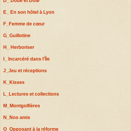
D_ Doué et Doté
E_ En son hôtel à Lyon
F_Femme de cœur
G_Guillotine
H_ Herboriser
I_ Incarcéré dans l'Île
J_Jeu et réceptions
K_Kisses
L_Lectures et collections
M_Montgolfières
N_Nos amis
O_Opposant à la réforme