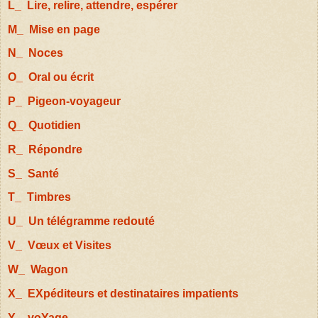
L_ Lire, relire, attendre, espérer
M_ Mise en page
N_ Noces
O_ Oral ou écrit
P_ Pigeon-voyageur
Q_ Quotidien
R_ Répondre
S_ Santé
T_ Timbres
U_ Un télégramme redouté
V_ Vœux et Visites
W_ Wagon
X_ EXpéditeurs et destinataires impatients
Y_ voYage