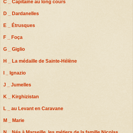
C _ Capitaine au long cours
D _ Dardanelles
E _ Étrusques
F _ Foça
G _ Giglio
H _ La médaille de Sainte-Hélène
I _ Ignazio
J _ Jumelles
K _ Kirghizistan
L _ au Levant en Caravane
M _ Marie
N _ Nés à Marseille, les métiers de la famille Nicolas