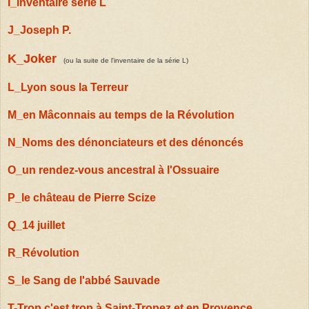
I_inventaire série L
J_Joseph P.
K_Joker
(
ou la suite de l'inventaire de la série L)
L_Lyon sous la Terreur
M_en Mâconnais au temps de la Révolution
N_Noms des dénonciateurs et des dénoncés
O_un rendez-vous ancestral à l'Ossuaire
P_le château de Pierre Scize
Q_14 juillet
R_Révolution
S_le Sang de l'abbé Sauvade
T-Trop c'est trop à Saint-Tropez et en Provence