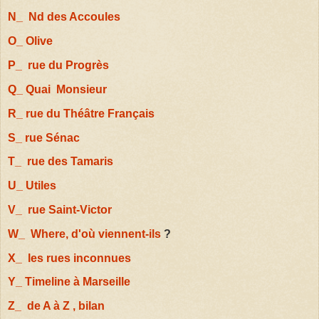
N_ Nd des Accoules
O_ Olive
P_ rue du Progrès
Q_ Quai Monsieur
R_ rue du Théâtre Français
S_ rue Sénac
T_ rue des Tamaris
U_ Utiles
V_ rue Saint-Victor
W_ Where, d'où viennent-ils
?
X_ les rues inconnues
Y_ Timeline à Marseille
Z_ de A à Z , bilan