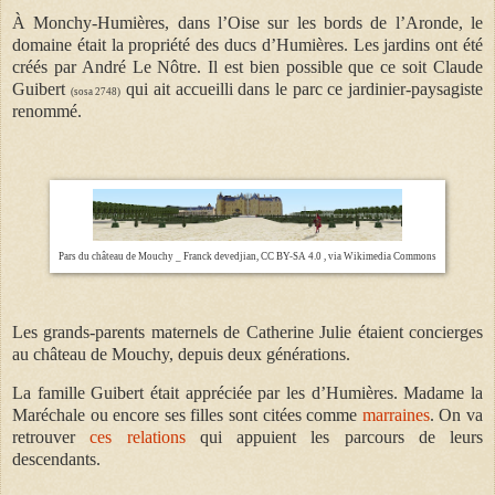
À Monchy-Humières, dans l’Oise sur les bords de l’Aronde, le
domaine était la propriété des ducs d’Humières. Les jardins ont été
créés par André Le Nôtre. Il est bien possible que ce soit Claude
Guibert
qui
ait accueilli
dans le parc
ce jardinier-paysagiste
(sosa 2748)
renommé.
Pars du château de Mouchy _ Franck devedjian, CC BY-SA 4.0 , via Wikimedia Commons
Les grands-parents maternels de Catherine Julie étaient concierges
au château de Mouchy, depuis deux générations.
La famille Guibert était appréciée par les d’Humières
.
Madame la
Maréchale ou encore ses filles sont citées comme
marraines
. On va
retrouver
ces relations
qui appuient les parcours de leurs
descendants.