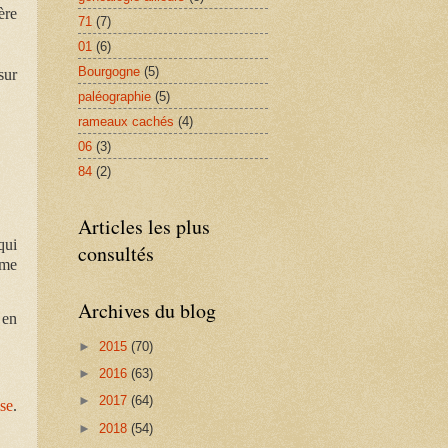
ère
71
(7)
01
(6)
Bourgogne
(5)
sur
paléographie
(5)
rameaux cachés
(4)
06
(3)
84
(2)
Articles les plus
qui
consultés
mme
Archives du blog
 en
►
2015
(70)
►
2016
(63)
►
2017
(64)
se
.
►
2018
(54)