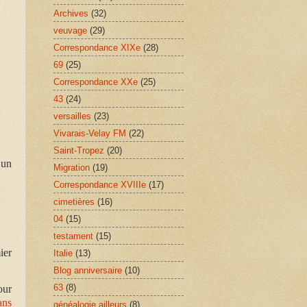
Archives
(32)
veuvage
(29)
Correspondance XIXe
(28)
69
(25)
Correspondance XXe
(25)
43
(24)
versailles
(23)
Vivarais-Velay FM
(22)
Saint-Tropez
(20)
 un
Migration
(19)
Correspondance XVIIIe
(17)
cimetières
(16)
04
(15)
testament
(15)
ier
Italie
(13)
Blog anniversaire
(10)
63
(8)
our
ans
généalogie ailleurs
(8)