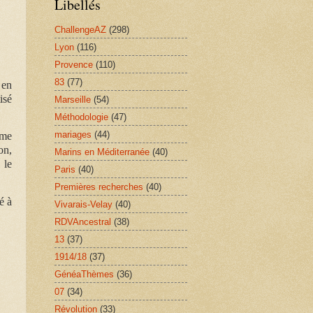
Libellés
ChallengeAZ
(298)
Lyon
(116)
Provence
(110)
83
(77)
 en
isé
Marseille
(54)
Méthodologie
(47)
mariages
(44)
ême
on,
Marins en Méditerranée
(40)
 le
Paris
(40)
Premières recherches
(40)
é à
Vivarais-Velay
(40)
RDVAncestral
(38)
13
(37)
1914/18
(37)
GénéaThèmes
(36)
07
(34)
Révolution
(33)