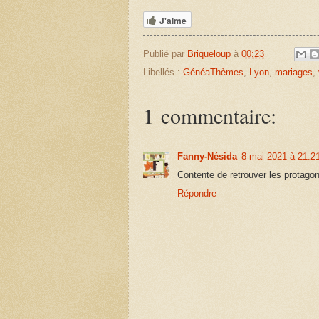
J'aime
Publié par
Briqueloup
à
00:23
Libellés :
GénéaThèmes
,
Lyon
,
mariages
,
1 commentaire:
Fanny-Nésida
8 mai 2021 à 21:2
Contente de retrouver les protagon
Répondre