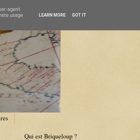
user-agent
erate usage
LEARN MORE
GOT IT
res
Qui est Briqueloup ?