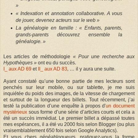
»
« Indexation et annotation collaborative. A vous
de jouer, devenez acteurs sur le web »
La généalogie en famille : « Enfants, parents,
grands-parents découvrez ensemble la
généalogie. »
Les articles de méthodologie
« Pour une recherche aux
Hypothèques »
ont eu du succès.
I_ aux AD 69
et
II_ aux AD 83
, … il y aura une suite.
Ayant constaté qu’une bonne partie de mes lecteurs sont
penchés sur leur mobile, ou sur tablette, je me suis
inquiétée du poids des images, de la vitesse de chargement
et surtout de la longueur des billets. Tout récemment, j’ai
testé la publication d’une enquête à propos d'
un document
mystérieux
sous forme d’une série d’articles courts et cela a
été un succès immédiat. Le premier billet a dépassé toutes
mes espérances, il a été vu 2000 fois selon Blogger (ou plus
vraisemblablement 650 fois selon Google Analytics).
Et vous chers généablogueurs, pratiquez-vous la forme