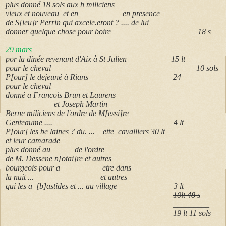
plus donné 18 sols aux h miliciens
vieux et nouveau et en en presence
de S[ieu]r Perrin qui axcele.eront ? .... de lui
donner quelque chose pour boire 18 s
29 mars
por la dinée revenant d'Aix à St Julien 15 lt
pour le cheval 10 sols
P[our] le dejeuné à Rians 24
pour le cheval
donné a Francois Brun et Laurens
et Joseph Martin
Berne miliciens de l'ordre de M[essi]re
Genteaume .... 4 lt
P[our] les be laines ? du. ... ette cavalliers 30 lt
et leur camarade
plus donné au _____ de l'ordre
de M. Dessene n[otai]re et autres
bourgeois pour a etre dans
la nuit ... et autres
qui les a [b]astides et ... au village 3 lt
10lt 48 s
_________
19 lt 11 sols