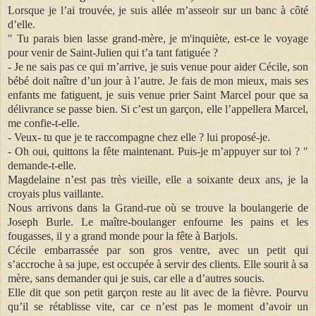
Lorsque je l’ai trouvée, je suis allée m’asseoir sur un banc à côté
d’elle.
" Tu parais bien lasse grand-mère, je m'inquiète, est-ce le voyage
pour venir de Saint-Julien qui t’a tant fatiguée ?
- Je ne sais pas ce qui m’arrive, je suis venue pour aider Cécile, son
bébé doit naître d’un jour à l’autre. Je fais de mon mieux, mais ses
enfants me fatiguent, je suis venue prier Saint Marcel pour que sa
délivrance se passe bien. Si c’est un garçon, elle l’appellera Marcel,
me confie-t-elle.
- Veux- tu que je te raccompagne chez elle ? lui proposé-je.
- Oh oui, quittons la fête maintenant. Puis-je m’appuyer sur toi ? "
demande-t-elle.
Magdelaine n’est pas très vieille, elle a soixante deux ans, je la
croyais plus vaillante.
Nous arrivons dans la Grand-rue où se trouve la boulangerie de
Joseph Burle. Le maître-boulanger enfourne les pains et les
fougasses, il y a grand monde pour la fête à Barjols.
Cécile embarrassée par son gros ventre, avec un petit qui
s’accroche à sa jupe, est occupée à servir des clients. Elle sourit à sa
mère, sans demander qui je suis, car elle a d’autres soucis.
Elle dit que son petit garçon reste au lit avec de la fièvre. Pourvu
qu’il se rétablisse vite, car ce n’est pas le moment d’avoir un