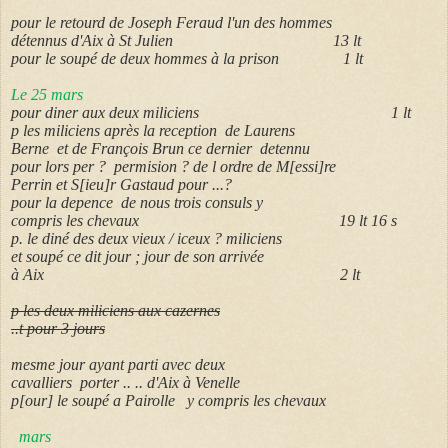
pour le retourd de Joseph Feraud l'un des hommes
détennus d'Aix à St Julien 13 lt
pour le soupé de deux hommes à la prison 1 lt
Le 25 mars
pour diner aux deux miliciens 1 lt
p les miliciens après la reception de Laurens
Berne et de François Brun ce dernier detennu
pour lors per ? permision ? de l ordre de M[essi]re
Perrin et S[ieu]r Gastaud pour ...?
pour la depence de nous trois consuls y
compris les chevaux 19 lt 16 s
p. le diné des deux vieux / iceux ? miliciens
et soupé ce dit jour ; jour de son arrivée
à Aix 2 lt
p les deux miliciens aux cazernes
..t pour 3 jours
mesme jour ayant parti avec deux
cavalliers porter .. .. d'Aix à Venelle
p[our] le soupé a Pairolle y compris les chevaux
mars