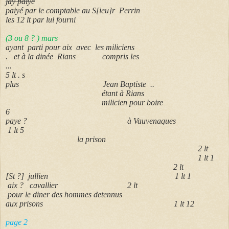
jay paiye
paiyé par le comptable au S[ieu]r Perrin
les 12 lt par lui fourni
(3 ou 8 ? ) mars
ayant parti pour aix avec les miliciens
. et à la dinée Rians compris les
...
5 lt . s
plus Jean Baptiste ..
étant à Rians
milicien pour boire
6
paye ? à Vauvenaques
1 lt 5
la prison
2 lt
1 lt 1
2 lt
[St ?] jullien 1 lt 1
aix ? cavallier 2 lt
pour le diner des hommes detennus
aux prisons 1 lt 12
page 2