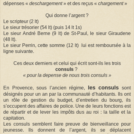
dépenses «
deschargement
» et des reçus «
chargement
»
Qui donne l’argent ?
Le scripteur (2 lt)
Le sieur trésorier (54 lt) (puis 14 lt 1s)
Le sieur André Berne (9 lt) de St-Paul, le sieur Giraudene
(48 lt).
Le sieur Perrin, cette somme (12 lt) lui est remboursée à la
ligne suivante.
Ces deux derniers et celui qui écrit sont-ils les trois
consuls
?
« pour la depense de nous trois consuls »
les consuls
En Provence, sous l’ancien régime,
sont
désignés pour un an par la communauté d’habitants. Ils ont
un rôle de gestion du budget, d’entretien du bourg, ils
s’occupent des affaires de police. Une de leurs fonctions est
de répartir et de lever les impôts dus au roi : la taille et la
capitation.
Les consuls semblent faire preuve de bienveillance pour
jeunesse. Ils donnent de l’argent, ils se déplacent