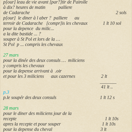
p[our] leau de vie avant [par?]tir de Pairolle
à dix? heures de matin palliere
de Cadarache 2 sols
p[our] le diner à l aber ? palliere au
terroir de Cadarache [compr]is les chevaux 1 lt 10 sol
pour la depence du milic...
a la dite bastide ... ?
souper à St Pol et lors de la …
St Pol p ... compris les chevaux
27 mars
pour la dinée des deux consuls … miliciens
y compris les chevaux
pour la depense arrivant à .oir
et pour les 3 miliciens aux cazernes 2 lt
_______
41 lt ..
p.3
p.le soupér des deux consuls 1 lt 12 s
28 mars
pour le diner des miliciens jour de la
recepte 1 lt 10s
apres la recepte et pour souper 1 lt 10s
pour la depense du cheval 3 lt