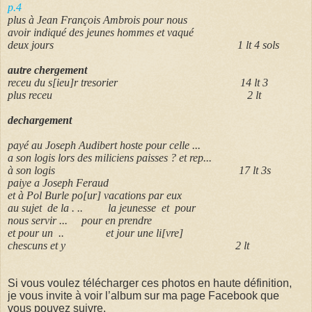
p.4
plus à Jean François Ambrois pour nous
avoir indiqué des jeunes hommes et vaqué
deux jours 1 lt 4 sols
autre chergement
receu du s[ieu]r tresorier 14 lt 3
plus receu 2 lt
dechargement
payé au Joseph Audibert hoste pour celle ...
a son logis lors des miliciens paisses ? et rep...
à son logis 17 lt 3s
paiye a Joseph Feraud
et à Pol Burle po[ur] vacations par eux
au sujet de la . .. la jeunesse et pour
nous servir ... pour en prendre
et pour un .. et jour une li[vre]
chescuns et y 2 lt
Si vous voulez télécharger ces photos en haute définition,
je vous invite à voir l’album sur ma page Facebook que
vous pouvez suivre.