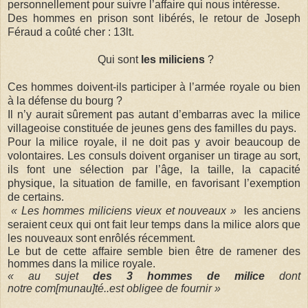
personnellement pour suivre l’affaire qui nous intéresse.
Des hommes en prison sont libérés, le retour de Joseph
Féraud a coûté cher : 13lt.
Qui sont
les miliciens
?
Ces hommes doivent-ils participer à l’armée royale ou bien
à la défense du bourg ?
Il n’y aurait sûrement pas autant d’embarras avec la milice
villageoise constituée de jeunes gens des familles du pays.
Pour la milice royale, il ne doit pas y avoir beaucoup de
volontaires. Les consuls doivent organiser un tirage au sort,
ils font une sélection par l’âge, la taille, la capacité
physique, la situation de famille, en favorisant l’exemption
de certains.
« Les hommes miliciens vieux et nouveaux »
les anciens
seraient ceux qui ont fait leur temps dans la milice alors que
les nouveaux sont enrôlés récemment.
Le but de cette affaire semble bien être de ramener des
hommes dans la milice royale.
« au sujet
des 3 hommes de milice
dont
notre com[munau]té..est obligee de fournir »