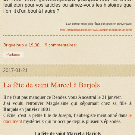
feuilleton pour vos articles ou aimez-vous les histoires que
l’on lit d’un bout à l’autre ?
L’an dernier mon blog fêtait son premier anniversaire
http://briqueloup.blogspot.fr/2016/01/mon-blog-un-an.html
Briqueloup
à
19:00
9 commentaires:
Partager
2017-01-21
La fête de saint Marcel à Barjols
Il ne faut pas manquer ce Rendez-vous Ancestral le 21 janvier.
J’ai voulu retrouver Magdelaine qui séjournait chez sa fille
à
Barjols
en
janvier 1801
.
Cécile, c'est la petite fille de Joseph, l’aubergiste mentionné dans
le
document
mystérieux qui m’occupe depuis plusieurs épisodes.
La fête de saint Marcel à Barjols