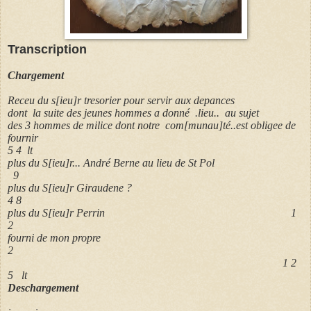
Transcription
Chargement
Receu du s[ieu]r tresorier pour servir aux depances
dont la suite des jeunes hommes a donné .lieu.. au sujet
des 3 hommes de milice dont notre com[munau]té..est obligee de
fournir
5 4 lt
plus du S[ieu]r... André Berne au lieu de St Pol
9
plus du S[ieu]r Giraudene ?
4 8
plus du S[ieu]r Perrin 1
2
fourni de mon propre
2
1 2
5 lt
Deschargement