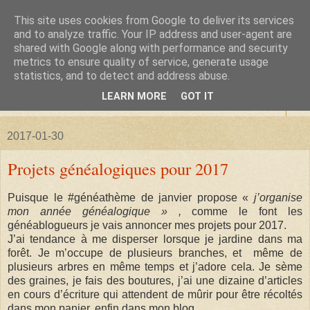
This site uses cookies from Google to deliver its services
La forêt de Briqueloup
and to analyze traffic. Your IP address and user-agent are
shared with Google along with performance and security
metrics to ensure quality of service, generate usage
"Nous deviendrons des histoires pour nos enfants"
statistics, and to detect and address abuse.
LEARN MORE
GOT IT
▼
2017-01-30
Projets généalogiques pour 2017
Puisque le #généathème de janvier propose «
j’organise
mon année généalogique » ,
comme le font les
généablogueurs je vais annoncer mes projets pour 2017.
J’ai tendance à me disperser lorsque je jardine dans ma
forêt.
Je m’occupe de plusieurs branches, et même de
plusieurs arbres en même temps et j’adore cela.
Je sème
des graines, je fais des boutures,
j’ai une dizaine d’articles
en cours d’écriture qui attendent de mûrir pour être récoltés
dans mon panier, enfin dans mon blog.