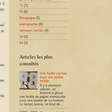
i à
71
(7)
ire
01
(6)
Bourgogne
(5)
paléographie
(5)
ssé
rameaux cachés
(4)
 se
06
(3)
84
(2)
Articles les plus
consultés
ons
Une feuille cachée
sous une poutre
nne
brûlée
Il y a plusieurs
siècles, un
homme a glissé
ela
une feuille de papier manuscrite
sous une poutre de sa maison.
Le temps passa, ce bout de ...