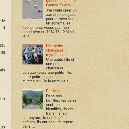
Marius pendant la
Grande Guerre
J’ai voulu créer un
axe chronologique
pour retracer sur
 le
un schéma les
ail
événements vécus par mon
grand-père en 1914-18 . XMind ,
le lo...
se.
Une petite
chaussure
 sa
mystérieuse
Une petite fille et
une petite
chaussure.
ais
Lorsque j’étais une petite fille,
cette petite chaussure
m’intriguait. Je la retrouvais ...
F_fille de
Dans nos
 on
familles, les pères
sont tous
identifiés, ils ont
transmis leur
patronyme, ils ont élevé les
enfants, ils ont servi de repère
dans ...
urs