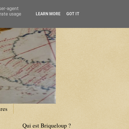
user-agent
erate usage
LEARN MORE
GOT IT
res
Qui est Briqueloup ?