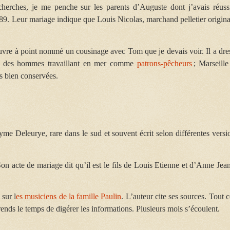
herches, je me penche sur les parents d’Auguste dont j’avais réuss
1789. Leur mariage indique que Louis Nicolas, marchand pelletier origina
ouvre à point nommé un cousinage avec Tom que je devais voir. Il a dre
is, des hommes travaillant en mer comme
patrons-pêcheurs
; Marseille
es bien conservées.
yme Deleurye, rare dans le sud et souvent écrit selon différentes versi
on acte de mariage dit qu’il est le fils de Louis Etienne et d’Anne Jea
sur l
es musiciens de la famille Paulin
. L’auteur cite ses sources. Tout c
prends le temps de digérer les informations. Plusieurs mois s’écoulent.