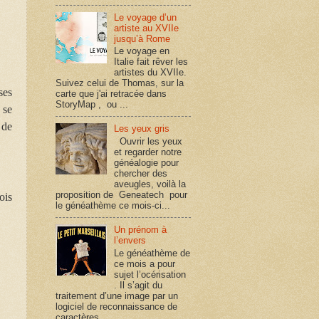
Le voyage d’un
artiste au XVIIe
jusqu’à Rome
Le voyage en
Italie fait rêver les
artistes du XVIIe.
Suivez celui de Thomas, sur la
ses
carte que j'ai retracée dans
StoryMap , ou ...
 se
 de
Les yeux gris
Ouvrir les yeux
et regarder notre
généalogie pour
chercher des
aveugles, voilà la
proposition de Geneatech pour
ois
le généathème ce mois-ci...
Un prénom à
l’envers
Le généathème de
ce mois a pour
sujet l’océrisation
. Il s’agit du
traitement d’une image par un
logiciel de reconnaissance de
caractères, ...