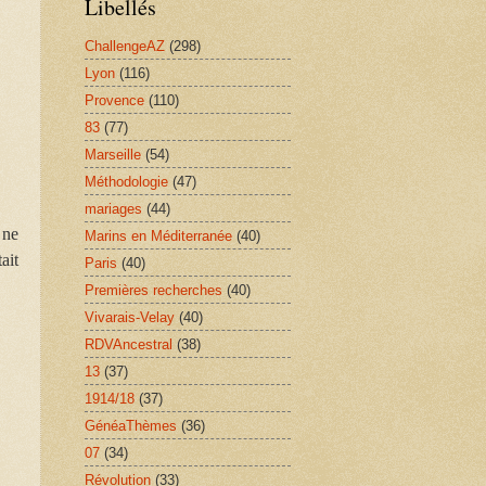
Libellés
ChallengeAZ
(298)
Lyon
(116)
Provence
(110)
83
(77)
Marseille
(54)
Méthodologie
(47)
mariages
(44)
 ne
Marins en Méditerranée
(40)
tait
Paris
(40)
Premières recherches
(40)
Vivarais-Velay
(40)
RDVAncestral
(38)
13
(37)
1914/18
(37)
GénéaThèmes
(36)
07
(34)
Révolution
(33)