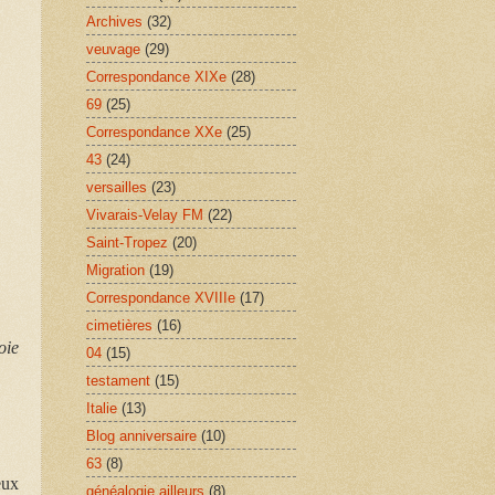
Archives
(32)
veuvage
(29)
Correspondance XIXe
(28)
69
(25)
Correspondance XXe
(25)
43
(24)
versailles
(23)
Vivarais-Velay FM
(22)
Saint-Tropez
(20)
Migration
(19)
Correspondance XVIIIe
(17)
cimetières
(16)
oie
04
(15)
testament
(15)
Italie
(13)
Blog anniversaire
(10)
63
(8)
eux
généalogie ailleurs
(8)