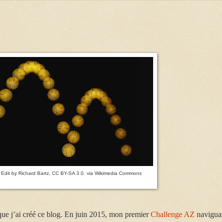
Edit by Richard Bartz, CC BY-SA 3.0
via Wikimedia Commons
ue j’ai créé ce blog. En juin 2015, mon premier
Challenge AZ
navigua