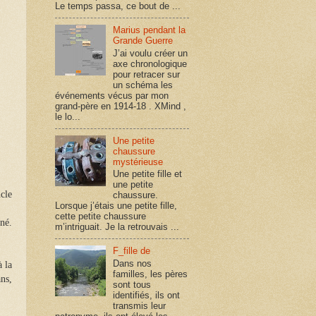
Le temps passa, ce bout de ...
Marius pendant la
Grande Guerre
J’ai voulu créer un
axe chronologique
pour retracer sur
un schéma les
événements vécus par mon
grand-père en 1914-18 . XMind ,
le lo...
Une petite
chaussure
mystérieuse
Une petite fille et
une petite
cle
chaussure.
Lorsque j’étais une petite fille,
cette petite chaussure
gné.
m’intriguait. Je la retrouvais ...
F_fille de
Dans nos
à la
familles, les pères
ns,
sont tous
identifiés, ils ont
transmis leur