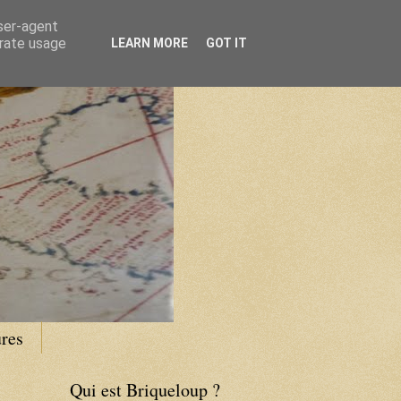
user-agent
erate usage
LEARN MORE
GOT IT
res
Qui est Briqueloup ?