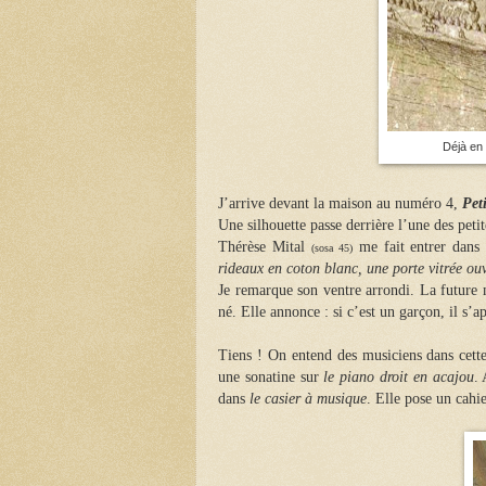
Déjà en
J’arrive devant la maison au numéro 4,
Pet
Une silhouette passe derrière l’une des petit
Thérèse Mital
me fait entrer dans
(sosa 45)
rideaux en coton blanc, une porte vitrée ouv
Je remarque son ventre arrondi. La future
né. Elle annonce : s
i c’est un garçon, il s’a
Tiens ! On entend des musiciens dans cett
une sonatine sur
le piano droit en acajou
. 
dans
le casier à musique
. Elle pose un cahie