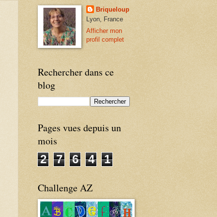
Briqueloup
Lyon, France
Afficher mon
profil complet
Rechercher dans ce
blog
Pages vues depuis un
mois
2
7
6
4
1
Challenge AZ