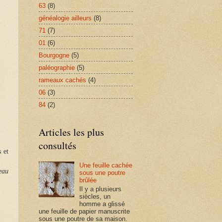
63
(8)
généalogie ailleurs
(8)
71
(7)
01
(6)
Bourgogne
(5)
paléographie
(5)
rameaux cachés
(4)
06
(3)
84
(2)
Articles les plus
consultés
 et
Une feuille cachée
teau
sous une poutre
brûlée
Il y a plusieurs
siècles, un
homme a glissé
une feuille de papier manuscrite
sous une poutre de sa maison.