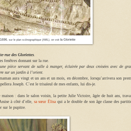
 1696
la Gloriette
, sur le plan scénographique (AML),
on voit
ite-rue des Gloriettes
.
es fenêtres donnant sur la rue.
une pièce servant de salle à manger, éclairée par deux croisées avec de gra
re sur un jardin à l’orient.
 maman aura vingt et un ans et un mois, en décembre,
lorsqu’arrivera son prem
ppellera Joseph. C’est le trisaïeul de mes enfants, lui dis-je.
e maison :
dans le salon voisin,
l
a petite Julie Victoire, âgée de huit ans, trava
Assise à côté d’elle,
sa sœur Élisa
qui a le double de son âge classe des partit
r sur le pupitre.