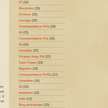
07
(34)
Révolution
(33)
Archives
(32)
veuvage
(29)
Correspondance XIXe
(28)
69
(25)
Correspondance XXe
(25)
43
(24)
versailles
(23)
Vivarais-Velay FM
(22)
Saint-Tropez
(20)
Migration
(19)
Correspondance XVIIIe
(17)
cimetières
(16)
04
(15)
es.
ent
testament
(15)
, il
Italie
(13)
air
Blog anniversaire
(10)