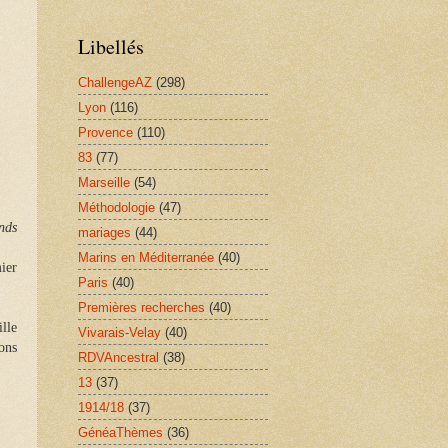
Libellés
ChallengeAZ
(298)
Lyon
(116)
Provence
(110)
83
(77)
Marseille
(54)
Méthodologie
(47)
nds
mariages
(44)
Marins en Méditerranée
(40)
ier
Paris
(40)
Premières recherches
(40)
ille
Vivarais-Velay
(40)
ions
RDVAncestral
(38)
13
(37)
1914/18
(37)
GénéaThèmes
(36)