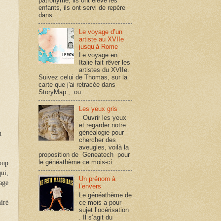
patronyme, ils ont élevé les
enfants, ils ont servi de repère
dans ...
Le voyage d’un
artiste au XVIIe
jusqu’à Rome
Le voyage en
Italie fait rêver les
artistes du XVIIe.
Suivez celui de Thomas, sur la
carte que j'ai retracée dans
StoryMap , ou ...
Les yeux gris
Ouvrir les yeux
et regarder notre
généalogie pour
n
chercher des
aveugles, voilà la
proposition de Geneatech pour
le généathème ce mois-ci...
coup
ui,
Un prénom à
age
l’envers
Le généathème de
ce mois a pour
miré
sujet l’océrisation
. Il s’agit du