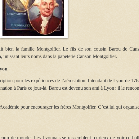
it bien la famille Montgolfier. Le fils de son cousin Barou de Can
h, unissant leurs noms dans la papeterie Canson Montgolfier.
Lyon
ription pour les expériences de l’aérostation. Intendant de Lyon de 176
nation à Paris ce jour-là. Barou est devenu son ami à Lyon ; il le rencon
Académie pour encourager les frères Montgolfier. C’est lui qui organise
ucoup de monde. Les Lyonnais se rassemblent, curieux de voir ce bal