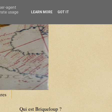
user-agent
erate usage
LEARN MORE
GOT IT
res
Qui est Briqueloup ?