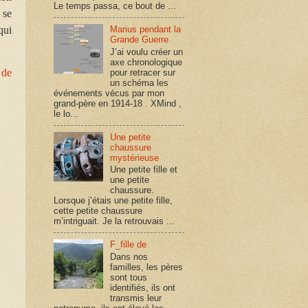
Le temps passa, ce bout de ...
 se
Marius pendant la
ui
Grande Guerre
J’ai voulu créer un
axe chronologique
 de
pour retracer sur
un schéma les
événements vécus par mon
grand-père en 1914-18 . XMind ,
le lo...
Une petite
chaussure
mystérieuse
Une petite fille et
une petite
chaussure.
Lorsque j’étais une petite fille,
cette petite chaussure
m’intriguait. Je la retrouvais ...
F_fille de
Dans nos
familles, les pères
sont tous
identifiés, ils ont
transmis leur