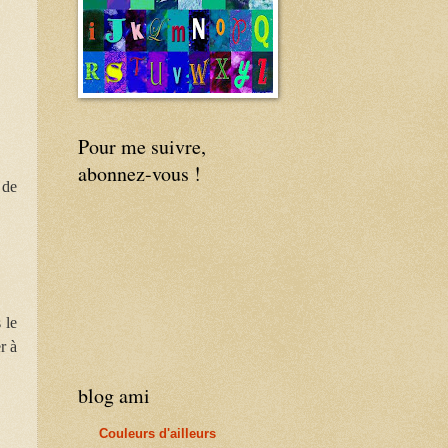
Pour me suivre,
abonnez-vous !
 de
 le
r à
blog ami
Couleurs d'ailleurs