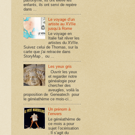
patronyme, ils ont élevé les
enfants, ils ont servi de repère
dans ...
Le voyage d’un
artiste au XVIIe
jusqu’à Rome
Le voyage en
Italie fait rêver les
artistes du XVIIe.
Suivez celui de Thomas, sur la
carte que j'ai retracée dans
StoryMap , ou ...
Les yeux gris
Ouvrir les yeux
et regarder notre
généalogie pour
chercher des
aveugles, voilà la
proposition de Geneatech pour
le généathème ce mois-ci...
Un prénom à
l’envers
Le généathème de
ce mois a pour
sujet l’océrisation
. Il s’agit du