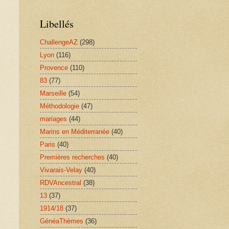
Libellés
ChallengeAZ
(298)
Lyon
(116)
Provence
(110)
83
(77)
Marseille
(54)
Méthodologie
(47)
mariages
(44)
Marins en Méditerranée
(40)
Paris
(40)
Premières recherches
(40)
Vivarais-Velay
(40)
RDVAncestral
(38)
13
(37)
1914/18
(37)
GénéaThèmes
(36)