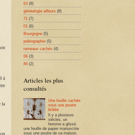
63
(8)
généalogie ailleurs
(8)
71
(7)
01
(6)
Bourgogne
(5)
paléographie
(5)
son
rameaux cachés
(4)
06
(3)
84
(2)
8 à
Articles les plus
tre
consultés
Une feuille cachée
 la
sous une poutre
brûlée
Il y a plusieurs
siècles, un
homme a glissé
une feuille de papier manuscrite
sous une poutre de sa maison.
lon