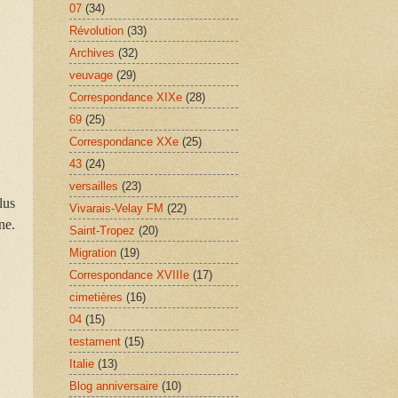
07
(34)
Révolution
(33)
Archives
(32)
veuvage
(29)
Correspondance XIXe
(28)
69
(25)
Correspondance XXe
(25)
43
(24)
versailles
(23)
lus
Vivarais-Velay FM
(22)
ne.
Saint-Tropez
(20)
Migration
(19)
Correspondance XVIIIe
(17)
cimetières
(16)
04
(15)
testament
(15)
Italie
(13)
Blog anniversaire
(10)