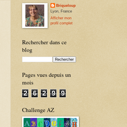
Briqueloup
Lyon, France
Afficher mon
profil complet
Rechercher dans ce
blog
Pages vues depuis un
mois
2
6
2
9
9
Challenge AZ