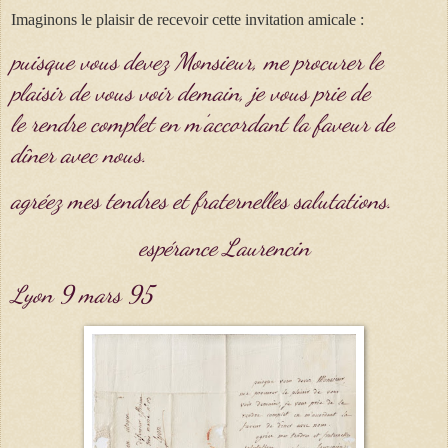
Imaginons le plaisir de recevoir cette invitation amicale :
puisque vous devez Monsieur,
me procurer le
plaisir de vous
voir demain, je vous prie de
le
rendre complet en m’accordant la
faveur de
dîner avec nous.
agréez mes tendres et fraternelles
salutations.
espérance Laurencin
Lyon 9 mars 95