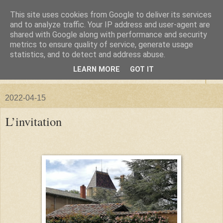
This site uses cookies from Google to deliver its services
La forêt de Briqueloup
and to analyze traffic. Your IP address and user-agent are
shared with Google along with performance and security
metrics to ensure quality of service, generate usage
"Nous deviendrons des histoires pour nos enfants"
statistics, and to detect and address abuse.
LEARN MORE
GOT IT
▼
2022-04-15
L’invitation