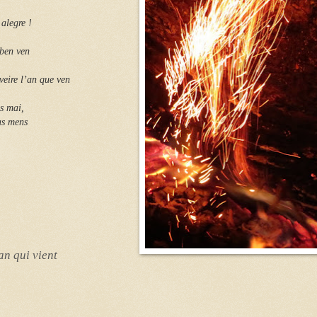
alegre !
 ben ven
veire l’an que ven
as mai,
as mens
an qui vient