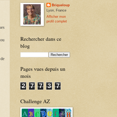
Briqueloup
Lyon, France
Afficher mon
profil complet
ses
Rechercher dans ce
dou
blog
 de
Pages vues depuis un
mois
2
7
7
3
7
Challenge AZ