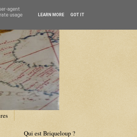
user-agent
erate usage
LEARN MORE
GOT IT
res
Qui est Briqueloup ?