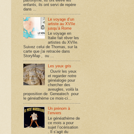
patronyme, ils ont élevé les
enfants, ils ont servi de repère
dans ...
Le voyage d’un
artiste au XVIIe
jusqu’à Rome
Le voyage en
Italie fait rêver les
artistes du XVIIe.
Suivez celui de Thomas, sur la
carte que j'ai retracée dans
StoryMap , ou ...
Les yeux gris
Ouvrir les yeux
et regarder notre
généalogie pour
chercher des
aveugles, voilà la
proposition de Geneatech pour
le généathème ce mois-ci...
Un prénom à
l’envers
Le généathème de
ce mois a pour
sujet l’océrisation
. Il s’agit du