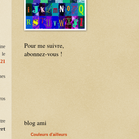
Pour me suivre,
ine
abonnez-vous !
 le
 21
nes
:
ros
tre
blog ami
rt
Couleurs d'ailleurs