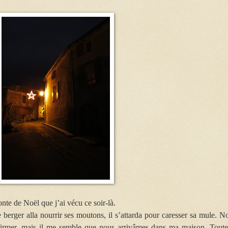
onte de Noël que j’ai vécu ce soir-là.
berger alla nourrir ses moutons, il s’attarda pour caresser sa mule. N
ffirmer, mais il me semble que nous arrivâmes dans ma maison. Toute