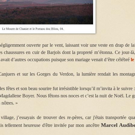
Le Mourre de Chanier et le Portaou dou Bliou, 04.
gligemment ouverte par le vent, laissant voir une veste en drap de la
 ses chaussures en cuir de Barjols dont la propreté m’étonna. Ce jour-là,
l avait d’autres occupations puisque son mariage venait d’être célébré
le
Canjuers et sur les Gorges du Verdon, la lumière rendait les montag
 fêtes et son beau sourire fut irrésistible lorsqu’il m’invita à le suivre 
 Magdallene Boyer. Nous fêtons nos noces et c’est la nuit de Noël. Le g
 nôtres. »
village, j’essayais de trouver des re-pères, car j'étais transportée qua
Marcel Audibe
ais tellement heureuse d'être invitée par mon ancêtre