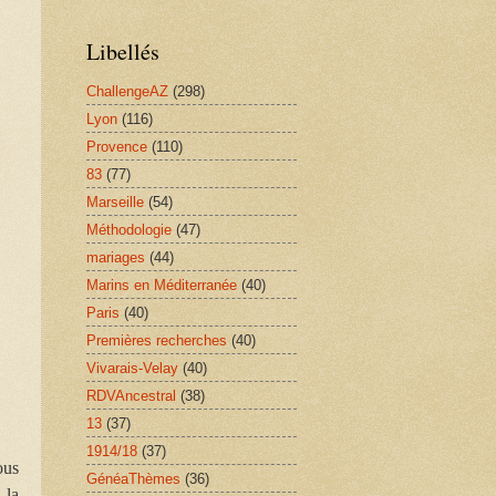
Libellés
ChallengeAZ
(298)
Lyon
(116)
Provence
(110)
83
(77)
Marseille
(54)
Méthodologie
(47)
mariages
(44)
Marins en Méditerranée
(40)
Paris
(40)
Premières recherches
(40)
Vivarais-Velay
(40)
RDVAncestral
(38)
13
(37)
1914/18
(37)
ous
GénéaThèmes
(36)
 la