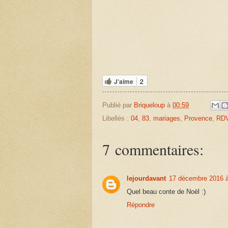
J'aime
2
Publié par
Briqueloup
à
00:59
Libellés :
04
,
83
,
mariages
,
Provence
,
RDV
7 commentaires:
lejourdavant
17 décembre 2016 à
Quel beau conte de Noël :)
Répondre