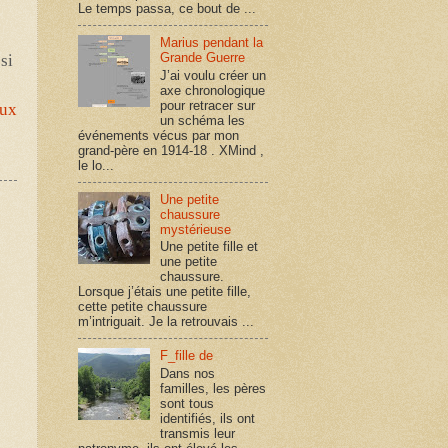
Le temps passa, ce bout de ...
Marius pendant la
Grande Guerre
ssi
J’ai voulu créer un
axe chronologique
pour retracer sur
eux
un schéma les
événements vécus par mon
grand-père en 1914-18 . XMind ,
le lo...
Une petite
chaussure
mystérieuse
Une petite fille et
une petite
chaussure.
Lorsque j’étais une petite fille,
cette petite chaussure
m’intriguait. Je la retrouvais ...
F_fille de
Dans nos
familles, les pères
sont tous
identifiés, ils ont
transmis leur