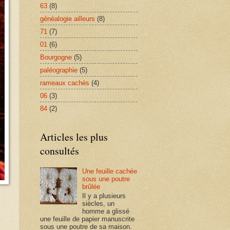
63
(8)
généalogie ailleurs
(8)
71
(7)
01
(6)
Bourgogne
(5)
paléographie
(5)
rameaux cachés
(4)
06
(3)
84
(2)
Articles les plus
consultés
Une feuille cachée
sous une poutre
brûlée
Il y a plusieurs
siècles, un
homme a glissé
une feuille de papier manuscrite
sous une poutre de sa maison.