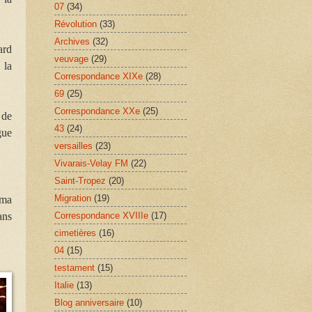
07
(34)
Révolution
(33)
Archives
(32)
ard
veuvage
(29)
 la
Correspondance XIXe
(28)
69
(25)
Correspondance XXe
(25)
 de
43
(24)
gue
versailles
(23)
Vivarais-Velay FM
(22)
Saint-Tropez
(20)
Migration
(19)
uma
ans
Correspondance XVIIIe
(17)
cimetières
(16)
04
(15)
testament
(15)
Italie
(13)
Blog anniversaire
(10)