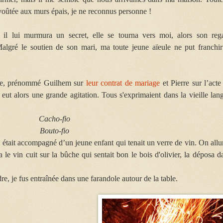
 voûtée aux murs épais, je ne reconnus personne !
 il lui murmura un secret, elle se tourna vers moi, alors son reg
lgré le soutien de son mari, ma toute jeune aïeule ne put franchir
père, prénommé Guilhem sur
leur contrat de mariage
et Pierre sur l’acte
eut alors une grande agitation.
Tous s'exprimaient dans la vieille lan
Cacho-fio
Bouto-fio
il était accompagné d’un jeune enfant qui tenait un verre de vin. On all
le vin cuit sur la bûche qui sentait bon le bois d'olivier, la déposa d
e, je fus entraînée dans une farandole autour de la table.