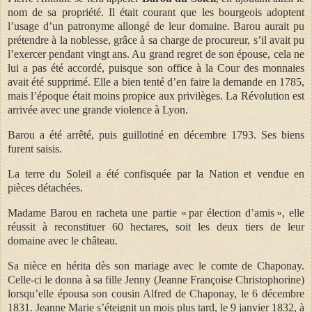
nom de sa propriété. Il était courant que les bourgeois adoptent
l’usage d’un patronyme allongé de leur domaine. Barou aurait pu
prétendre à la noblesse, grâce à sa charge de procureur, s’il avait pu
l’exercer pendant vingt ans. Au grand regret de son épouse, cela ne
lui a pas été accordé, puisque son office à la Cour des monnaies
avait été supprimé. Elle a bien tenté d’en faire la demande en 1785,
mais l’époque était moins propice aux privilèges. La Révolution est
arrivée avec une grande violence à Lyon.
Barou a été arrêté, puis guillotiné en décembre 1793. Ses biens
furent saisis.
La terre du Soleil a été confisquée par la Nation et vendue en
pièces détachées.
Madame Barou en racheta une partie « par élection d’amis », elle
réussit à reconstituer 60 hectares, soit les deux tiers de leur
domaine avec le château.
Sa nièce en hérita dès son mariage avec le comte de Chaponay.
Celle-ci le donna à sa fille Jenny (Jeanne Françoise Christophorine)
lorsqu’elle épousa son cousin Alfred de Chaponay, le 6 décembre
1831. Jeanne Marie s’éteignit un mois plus tard, le 9 janvier 1832, à