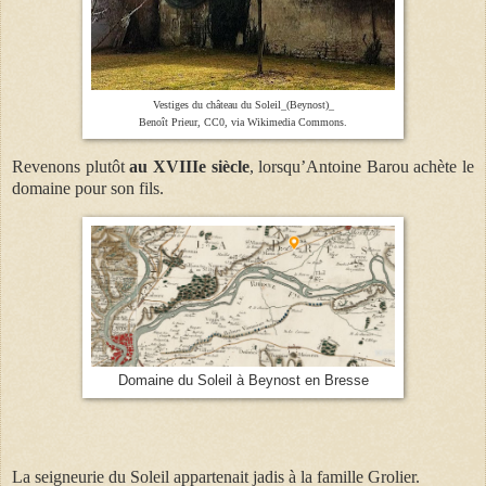
Vestiges du château du Soleil_(Beynost)_
Benoît Prieur, CC0, via Wikimedia Commons.
Revenons plutôt
au XVIIIe siècle
, lorsqu’Antoine Barou achète le
domaine pour son fils.
Domaine du Soleil à Beynost en Bresse
La seigneurie du Soleil appartenait jadis à la famille Grolier.