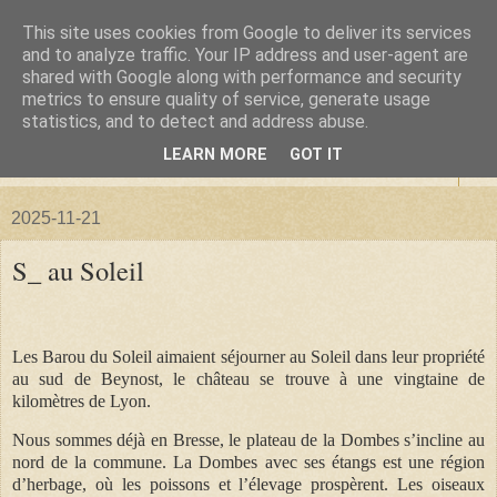
This site uses cookies from Google to deliver its services
La forêt de Briqueloup
and to analyze traffic. Your IP address and user-agent are
shared with Google along with performance and security
metrics to ensure quality of service, generate usage
"Nous deviendrons des histoires pour nos enfants"
statistics, and to detect and address abuse.
LEARN MORE
GOT IT
▼
2025-11-21
S_ au Soleil
Les Barou du Soleil aimaient séjourner au Soleil dans leur propriété
au sud de Beynost, le château se trouve à une vingtaine de
kilomètres de Lyon.
Nous sommes déjà en Bresse, le plateau de la Dombes s’incline au
nord de la commune. La Dombes avec ses étangs est une région
d’herbage, où les poissons et l’élevage prospèrent. Les oiseaux