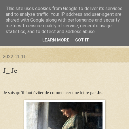
This site uses cookies from Google to deliver its services
La forêt de Briqueloup
and to analyze traffic. Your IP address and user-agent are
shared with Google along with performance and security
metrics to ensure quality of service, generate usage
"Nous deviendrons des histoires pour nos enfants"
statistics, and to detect and address abuse.
LEARN MORE
GOT IT
▼
2022-11-11
J_ Je
Je sais qu’il faut éviter de commencer une lettre par
Je.