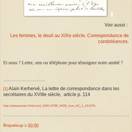
Voir aussi :
Les femmes, le deuil au XIXe siècle. Correspondance de
condoléances.
Et nous ? Lettre, sms ou téléphone pour témoigner notre amitié ?
Alain Kerhervé, La lettre de correspondance dans les
[1]
secrétaires du XVIIIe siècle,
article p. 114
http://www.persee.fr/doc/xvii_0291-3798_2006_num_62_1_2413?h
Briqueloup
à
00:00