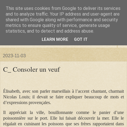
This site uses cookies from Google to deliver its services
La forêt de Briqueloup
and to analyze traffic. Your IP address and user-agent are
shared with Google along with performance and security
metrics to ensure quality of service, generate usage
"Nous deviendrons des histoires pour nos enfants"
statistics, and to detect and address abuse.
LEARN MORE
GOT IT
▼
2023-11-03
C_ Consoler un veuf
Élisabeth, avec son parler marseillais à l’accent chantant, charmait
Nicolas Louis; il devait se faire expliquer beaucoup de mots et
d’expressions provençales.
Il appréciait la ville, bouillonnante comme le panier d’une
poissonnière sur le port. Elle lui faisait découvrir la mer. Elle le
régalait en cuisinant les poissons que ses frères rapportaient dans