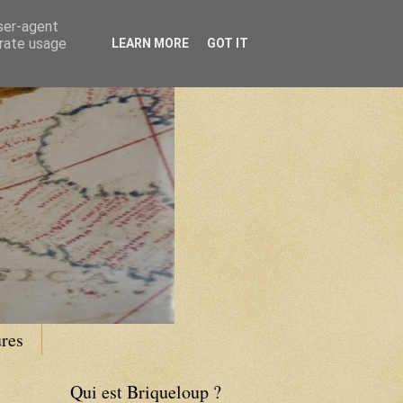
user-agent
erate usage
LEARN MORE
GOT IT
res
Qui est Briqueloup ?