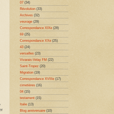
07
(34)
Révolution
(33)
Archives
(32)
veuvage
(29)
Correspondance XIXe
(28)
69
(25)
Correspondance XXe
(25)
43
(24)
versailles
(23)
Vivarais-Velay FM
(22)
Saint-Tropez
(20)
Migration
(19)
Correspondance XVIIIe
(17)
cimetières
(16)
04
(15)
testament
(15)
Italie
(13)
e
er
Blog anniversaire
(10)