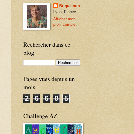
Briqueloup
Lyon, France
Afficher mon
profil complet
Rechercher dans ce
blog
Pages vues depuis un
mois
2
6
6
0
5
Challenge AZ