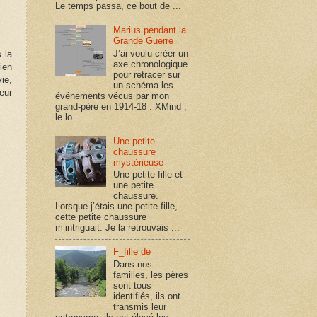
Le temps passa, ce bout de ...
Marius pendant la
Grande Guerre
J’ai voulu créer un
 la
axe chronologique
ien
pour retracer sur
vie,
un schéma les
eur
événements vécus par mon
grand-père en 1914-18 . XMind ,
le lo...
Une petite
chaussure
mystérieuse
Une petite fille et
une petite
chaussure.
Lorsque j’étais une petite fille,
cette petite chaussure
m’intriguait. Je la retrouvais ...
F_fille de
Dans nos
familles, les pères
sont tous
identifiés, ils ont
transmis leur