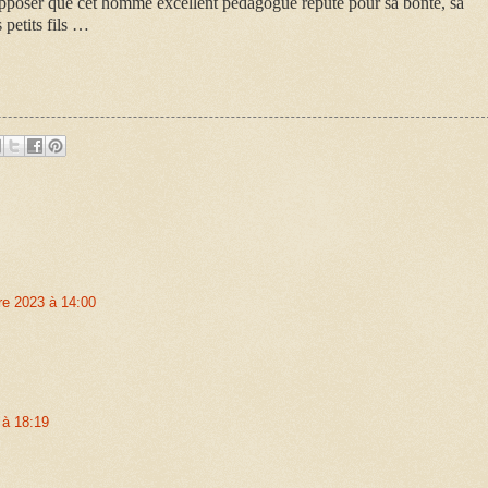
supposer que cet homme excellent pédagogue réputé pour sa bonté, sa
 petits fils …
e 2023 à 14:00
 à 18:19