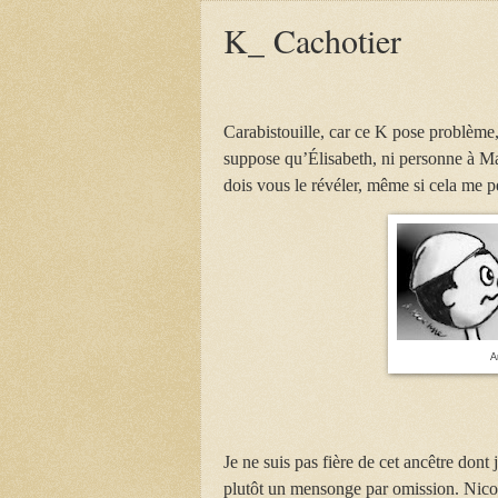
K_ Cachotier
Carabistouille, car ce K pose problème,
suppose qu’Élisabeth, ni personne à Mar
dois vous le révéler, même si cela me p
A
Je ne suis pas fière de cet ancêtre dont
plutôt un mensonge par omission. Nicolas 