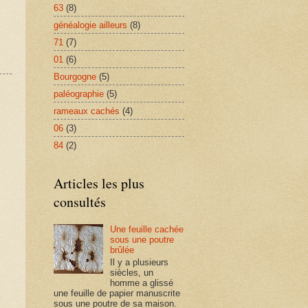
63
(8)
généalogie ailleurs
(8)
71
(7)
01
(6)
Bourgogne
(5)
paléographie
(5)
rameaux cachés
(4)
06
(3)
84
(2)
Articles les plus
consultés
Une feuille cachée
sous une poutre
brûlée
Il y a plusieurs
siècles, un
homme a glissé
une feuille de papier manuscrite
sous une poutre de sa maison.