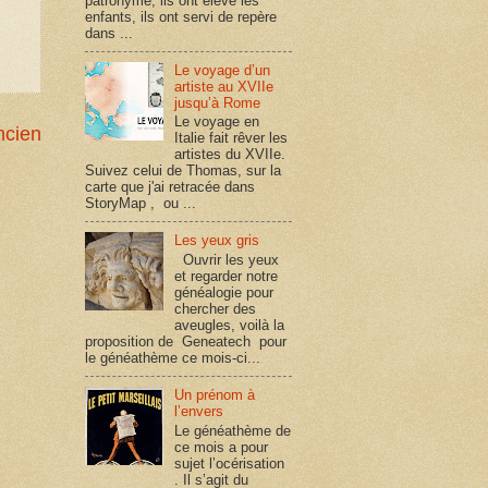
patronyme, ils ont élevé les
enfants, ils ont servi de repère
dans ...
Le voyage d’un
artiste au XVIIe
jusqu’à Rome
Le voyage en
ncien
Italie fait rêver les
artistes du XVIIe.
Suivez celui de Thomas, sur la
carte que j'ai retracée dans
StoryMap , ou ...
Les yeux gris
Ouvrir les yeux
et regarder notre
généalogie pour
chercher des
aveugles, voilà la
proposition de Geneatech pour
le généathème ce mois-ci...
Un prénom à
l’envers
Le généathème de
ce mois a pour
sujet l’océrisation
. Il s’agit du