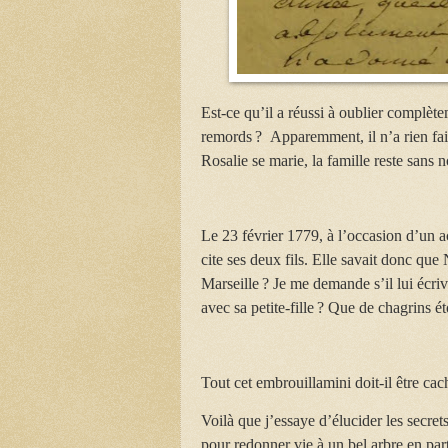
Est-ce qu’il a réussi à oublier complètem
remords ? Apparemment, il n’a rien fait
Rosalie se marie, la famille reste sans 
Le 23 février 1779, à l’occasion d’un 
cite ses deux fils. Elle savait donc que
Marseille ? Je me demande s’il lui écriv
avec sa petite-fille ? Que de chagrins ét
Tout cet embrouillamini doit-il être cac
Voilà que j’essaye d’élucider les secrets
pour redonner vie à un bel arbre en part