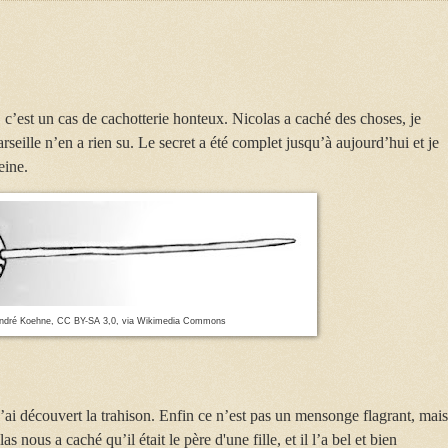
 c’est un cas de cachotterie honteux. Nicolas a caché des choses, je
seille n’en a rien su. Le secret a été complet jusqu’à aujourd’hui et je
eine.
ndré Koehne, CC BY-SA 3,0, via Wikimedia Commons
 j’ai découvert la trahison. Enfin ce n’est pas un mensonge flagrant, mais
nous a caché qu’il était le père d'une fille, et il l’a bel et bien