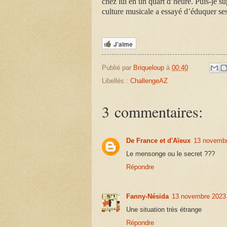
chez lui en un quart d’heure. Puis-je 
culture musicale a essayé d’éduquer ses
J'aime
Publié par
Briqueloup
à
00:40
Libellés :
ChallengeAZ
3 commentaires:
De France et d'Aïeux
13 novembr
Le mensonge ou le secret ???
Répondre
Fanny-Nésida
13 novembre 2023
Une situation très étrange
Répondre