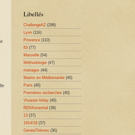
Libellés
ChallengeAZ
(298)
Lyon
(116)
Provence
(110)
se
83
(77)
Marseille
(54)
Méthodologie
(47)
mariages
(44)
Marins en Méditerranée
(40)
Paris
(40)
lle
Premières recherches
(40)
Vivarais-Velay
(40)
RDVAncestral
(38)
13
(37)
1914/18
(37)
GénéaThèmes
(36)