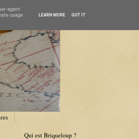
user-agent
erate usage
LEARN MORE
GOT IT
res
Qui est Briqueloup ?