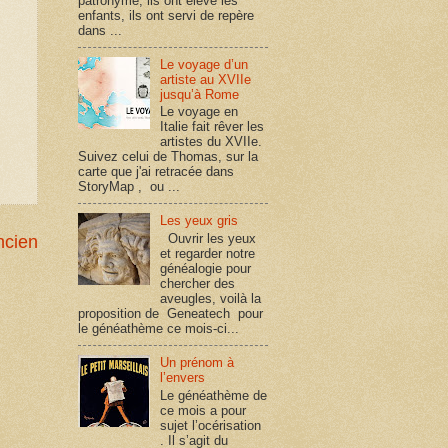
patronyme, ils ont élevé les
enfants, ils ont servi de repère
dans ...
Le voyage d’un
artiste au XVIIe
jusqu’à Rome
Le voyage en
Italie fait rêver les
artistes du XVIIe.
Suivez celui de Thomas, sur la
carte que j'ai retracée dans
StoryMap , ou ...
Les yeux gris
Ouvrir les yeux
ncien
et regarder notre
généalogie pour
chercher des
aveugles, voilà la
proposition de Geneatech pour
le généathème ce mois-ci...
Un prénom à
l’envers
Le généathème de
ce mois a pour
sujet l’océrisation
. Il s’agit du