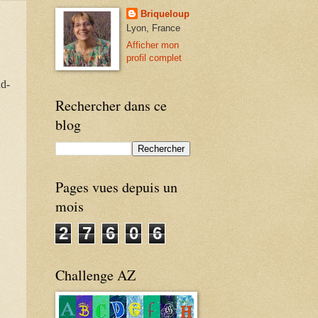
Briqueloup
Lyon, France
Afficher mon
profil complet
nd-
Rechercher dans ce
blog
Pages vues depuis un
mois
2
7
6
0
6
Challenge AZ