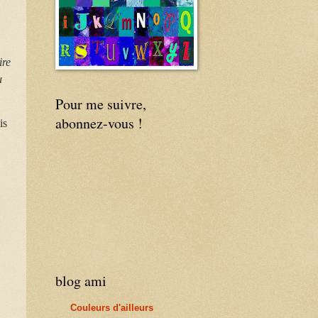
ire
u
Pour me suivre,
abonnez-vous !
is
blog ami
Couleurs d'ailleurs