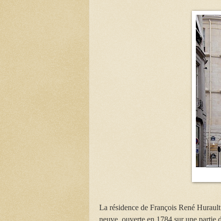
La résidence de François René Hurault d
neuve, ouverte en 1784 sur une partie 