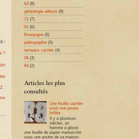
63
(8)
généalogie ailleurs
(8)
71
(7)
01
(6)
Bourgogne
(5)
t :
paléographie
(5)
rameaux cachés
(4)
e ?
06
(3)
ier
84
(2)
nts
Articles les plus
AZ
:
consultés
dus
Une feuille cachée
sous une poutre
brûlée
Il y a plusieurs
siècles, un
homme a glissé
une feuille de papier manuscrite
sous une poutre de sa maison.