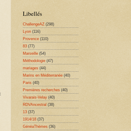
Libellés
ChallengeAZ
(298)
Lyon
(116)
Provence
(110)
83
(77)
Marseille
(54)
Méthodologie
(47)
mariages
(44)
Marins en Méditerranée
(40)
Paris
(40)
Premières recherches
(40)
t
Vivarais-Velay
(40)
RDVAncestral
(38)
n
13
(37)
1914/18
(37)
GénéaThèmes
(36)