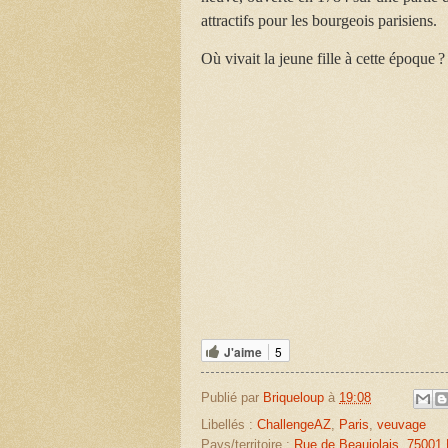
attractifs pour les bourgeois parisiens.
Où vivait la jeune fille à cette époque 
J'aime
5
Publié par
Briqueloup
à
19:08
Libellés :
ChallengeAZ
,
Paris
,
veuvage
Pays/territoire :
Rue de Beaujolais, 75001 