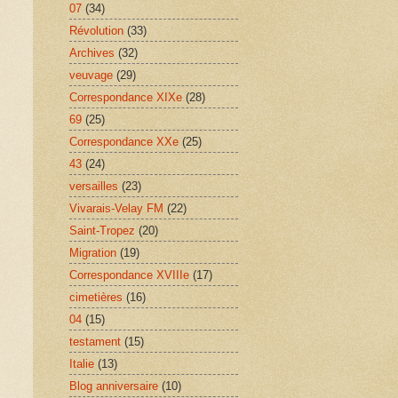
07
(34)
Révolution
(33)
Archives
(32)
veuvage
(29)
Correspondance XIXe
(28)
69
(25)
Correspondance XXe
(25)
43
(24)
versailles
(23)
Vivarais-Velay FM
(22)
Saint-Tropez
(20)
Migration
(19)
Correspondance XVIIIe
(17)
cimetières
(16)
04
(15)
testament
(15)
Italie
(13)
Blog anniversaire
(10)