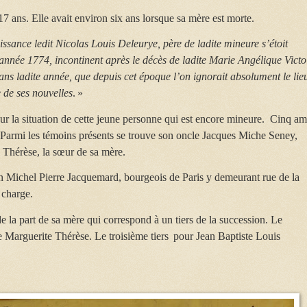
 17 ans. Elle avait environ six ans lorsque sa mère est morte.
issance ledit Nicolas Louis Deleurye, père de ladite mineure s’étoit
l’année 1774, incontinent après le décès de ladite Marie Angélique Victo
ans ladite année, que depuis cet époque l’on ignorait absolument le lie
e de ses nouvelles
. »
 sur la situation de cette jeune personne qui est encore mineure.
Cinq am
 Parmi les témoins présents se trouve son oncle Jacques Miche Seney,
 Thérèse, la sœur de sa mère.
tain Michel Pierre Jacquemard, bourgeois de Paris y demeurant rue de la
e charge.
e la part de sa mère qui correspond à un tiers de la succession. Le
nte Marguerite Thérèse. Le troisième tiers pour Jean Baptiste Louis