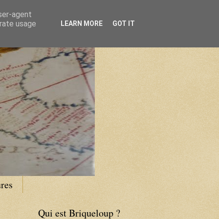
user-agent
erate usage
LEARN MORE
GOT IT
res
Qui est Briqueloup ?