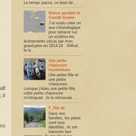
Le temps passa, ce bout de ...
Marius pendant la
Grande Guerre
J’ai voulu créer un
axe chronologique
pour retracer sur
un schéma les
événements vécus par mon
grand-père en 1914-18 . XMind ,
le lo...
Une petite
chaussure
mystérieuse
Une petite fille et
une petite
chaussure.
aît
Lorsque j’étais une petite fille,
cette petite chaussure
 il
m’intriguait. Je la retrouvais ...
F_fille de
Dans nos
familles, les pères
sont tous
écu
identifiés, ils ont
transmis leur