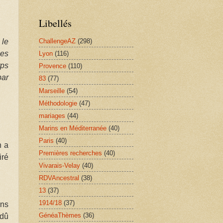
Libellés
 le
ChallengeAZ
(298)
ges
Lyon
(116)
rps
Provence
(110)
par
83
(77)
Marseille
(54)
Méthodologie
(47)
mariages
(44)
Marins en Méditerranée
(40)
Paris
(40)
n a
Premières recherches
(40)
iré
Vivarais-Velay
(40)
RDVAncestral
(38)
13
(37)
1914/18
(37)
ans
GénéaThèmes
(36)
 dû