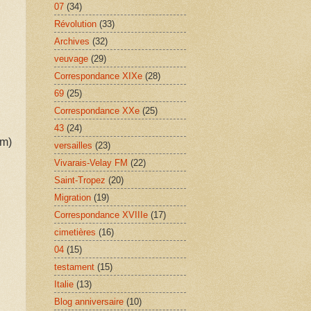
07
(34)
Révolution
(33)
Archives
(32)
veuvage
(29)
Correspondance XIXe
(28)
69
(25)
Correspondance XXe
(25)
43
(24)
 m)
versailles
(23)
Vivarais-Velay FM
(22)
Saint-Tropez
(20)
Migration
(19)
Correspondance XVIIIe
(17)
cimetières
(16)
04
(15)
testament
(15)
Italie
(13)
Blog anniversaire
(10)