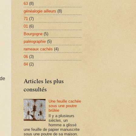
63
(8)
généalogie ailleurs
(8)
71
(7)
01
(6)
Bourgogne
(5)
paléographie
(5)
rameaux cachés
(4)
06
(3)
84
(2)
 de
Articles les plus
consultés
Une feuille cachée
sous une poutre
brûlée
Il y a plusieurs
siècles, un
homme a glissé
une feuille de papier manuscrite
sous une poutre de sa maison.