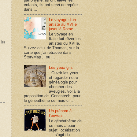
patronyme, ils ont élevé les
enfants, ils ont servi de repère
dans ...
Le voyage d’un
artiste au XVIIe
jusqu’à Rome
Le voyage en
Italie fait rêver les
les
artistes du XVIIe.
Suivez celui de Thomas, sur la
carte que j'ai retracée dans
StoryMap , ou ...
Les yeux gris
Ouvrir les yeux
et regarder notre
généalogie pour
chercher des
aveugles, voilà la
proposition de Geneatech pour
le généathème ce mois-ci...
Un prénom à
l’envers
Le généathème de
ce mois a pour
sujet l’océrisation
. Il s’agit du