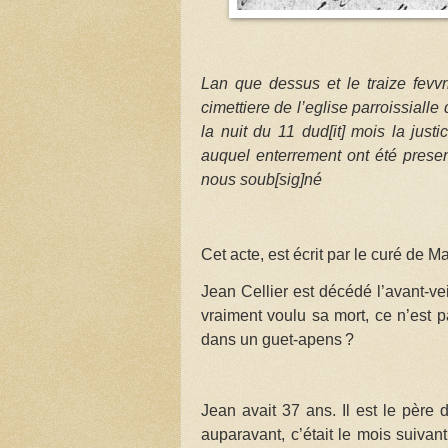
Lan que dessus et le traize fevv
cimettiere de l’eglise parroissial
la nuit du 11 dud[it] mois la justi
auquel enterrement ont été presen
nous soub[sig]né
Cet acte, est écrit par le curé de M
Jean Cellier est décédé l’avant-vei
vraiment voulu sa mort, ce n’est 
dans un guet-apens
?
Jean avait 37 ans. Il est le père 
auparavant, c’était le mois suiva