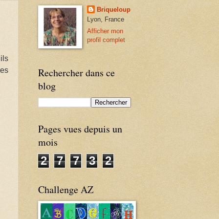
Briqueloup
Lyon, France
Afficher mon
profil complet
ils
ues
Rechercher dans ce
blog
Pages vues depuis un
mois
2
7
7
3
2
Challenge AZ