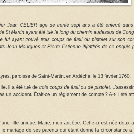
rier Jean CELIER age de trente sept ans a été enterré dans
le de St Martin ayant été tué le long du chemin audessus de Con
ce lui ayant trouvé trois coups de fusil ou pistolet sur son co
ts Jean Mourgues et Pierre Estienne ill[ett]rés
de ce enquis 
ayres, paroisse de Saint-Martin, en Ardèche, le 13 février 1760.
lle. Il a été tué de
trois coups de fusil ou de pistolet.
L’assassi
pas un accident. Était-ce un règlement de compte
? A-t-il été att
d’une fille unique, Marie, mon ancêtre. Celle-ci est née deux 
nt le mariage de ses parents qui étant donné la circonstance a