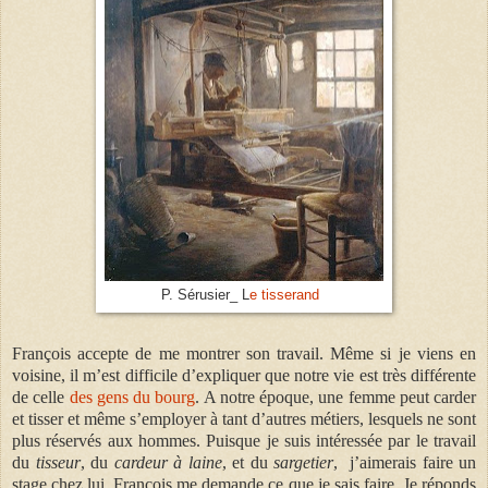
P. Sérusier_ L
e tisserand
François accepte de me montrer son travail. Même si je viens en
voisine, il m’est difficile d’expliquer que notre vie est très différente
de celle
des gens du bourg
. A notre époque, une femme peut carder
et tisser et même s’employer à tant d’autres métiers, lesquels ne sont
plus réservés aux hommes. Puisque je suis intéressée par le travail
du
tisseur
, du
cardeur à laine
, et du
sargetier
, j’aimerais faire un
stage chez lui. François me demande ce que je sais faire. Je réponds