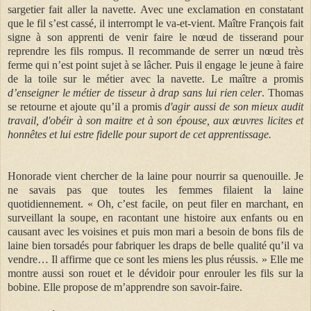
sargetier fait aller la navette. Avec une exclamation en constatant
que le fil s’est cassé, il interrompt le va-et-vient. Maître François fait
signe à son apprenti de venir faire le nœud de tisserand pour
reprendre les fils rompus. Il recommande de serrer un nœud très
ferme qui n’est point sujet à se lâcher. Puis il engage le jeune à faire
de la toile sur le métier avec la navette. Le maître a promis
d’enseigner le métier de tisseur à drap sans lui rien celer
. Thomas
se retourne et ajoute qu’il a promis
d'agir aussi
de son mieux audit
travail, d'obéir à son maitre et à son épouse, aux œuvres licites et
honnêtes et lui estre fidelle pour suport de cet apprentissage.
Honorade vient chercher de la laine pour nourrir sa quenouille. Je
ne savais pas que toutes les femmes filaient la laine
quotidiennement. « Oh, c’est facile, on peut filer en marchant, en
surveillant la soupe, en racontant une histoire aux enfants ou en
causant avec les voisines et puis mon mari a besoin de bons fils de
laine bien torsadés pour fabriquer les draps de belle qualité qu’il va
vendre… Il affirme que ce sont les miens les plus réussis. » Elle me
montre aussi son rouet et le dévidoir
pour enrouler les fils sur la
bobine.
Elle propose de m’apprendre son savoir-faire.