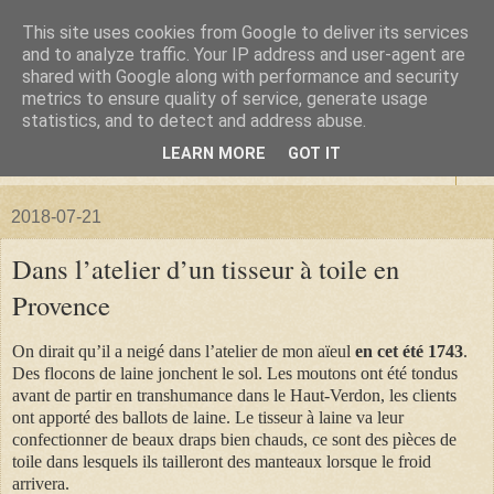
This site uses cookies from Google to deliver its services
La forêt de Briqueloup
and to analyze traffic. Your IP address and user-agent are
shared with Google along with performance and security
metrics to ensure quality of service, generate usage
"Nous deviendrons des histoires pour nos enfants"
statistics, and to detect and address abuse.
LEARN MORE
GOT IT
▼
2018-07-21
Dans l’atelier d’un tisseur à toile en
Provence
On dirait qu’il a neigé dans l’atelier de mon aïeul
en cet été 1743
.
Des flocons de laine jonchent le sol. Les moutons ont été tondus
avant de partir en transhumance dans le Haut-Verdon, les clients
ont apporté des ballots de laine.
Le tisseur à laine va leur
confectionner de beaux draps bien chauds, ce sont des pièces de
toile dans lesquels ils tailleront des manteaux lorsque le froid
arrivera.