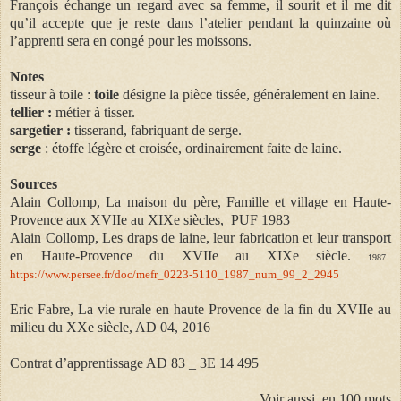
François échange un regard avec sa femme, il sourit et il me dit
qu’il accepte que je reste dans l’atelier pendant la quinzaine où
l’apprenti sera en congé pour les moissons.
Notes
tisseur à toile
:
toile
désigne la pièce tissée, généralement en laine.
tellier
:
métier à tisser.
sargetier
:
tisserand, fabriquant de serge.
serge
:
étoffe légère et croisée, ordinairement faite de laine.
Sources
Alain Collomp, La maison du père, Famille et village en Haute-
Provence aux XVIIe au XIXe siècles, PUF 1983
Alain Collomp, Les draps de laine, leur fabrication et leur transport
en Haute-Provence du XVIIe au XIXe siècle.
1987.
https://www.persee.fr/doc/mefr_0223-5110_1987_num_99_2_2945
Eric Fabre, La vie rurale en haute Provence de la fin du XVIIe au
milieu du XXe siècle, AD 04, 2016
Contrat d’apprentissage AD 83 _ 3E 14 495
Voir aussi, en 100 mots