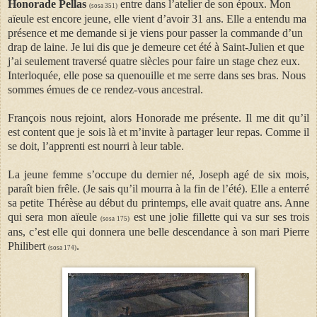
Honorade Pellas
entre dans l’atelier de son époux. Mon
(sosa 351)
aïeule est encore jeune, elle vient d’avoir 31 ans. Elle a entendu ma
présence et me demande si je viens pour passer la commande d’un
drap de laine. Je lui dis que je demeure cet été à Saint-Julien et que
j’ai seulement traversé quatre siècles pour faire un stage chez eux.
Interloquée, elle pose sa quenouille et me serre dans ses bras. Nous
sommes émues de ce rendez-vous ancestral.
François nous rejoint, alors Honorade me présente. Il me dit qu’il
est content que je sois là et m’invite à partager leur repas. Comme il
se doit, l’apprenti est nourri à leur table.
La jeune femme s’occupe du dernier né, Joseph agé de six mois,
paraît bien frêle. (Je sais qu’il mourra à la fin de l’été). Elle a enterré
sa petite Thérèse au début du printemps, elle avait quatre ans. Anne
qui sera mon aïeule
est une jolie fillette qui va sur ses trois
(sosa 175)
ans, c’est elle qui donnera une belle descendance à son mari Pierre
Philibert
.
(sosa 174)