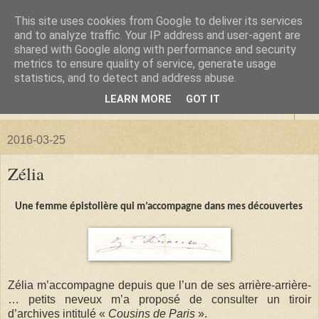
This site uses cookies from Google to deliver its services
La forêt de Briqueloup
and to analyze traffic. Your IP address and user-agent are
shared with Google along with performance and security
metrics to ensure quality of service, generate usage
"Nous deviendrons des histoires pour nos enfants"
statistics, and to detect and address abuse.
LEARN MORE
GOT IT
▼
2016-03-25
Zélia
Une femme épistolière qui m’accompagne dans mes découvertes
Zélia m’accompagne depuis que l’un de ses arrière-arrière-
… petits neveux m’a proposé de consulter un tiroir
d’archives intitulé «
Cousins de Paris
».