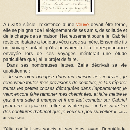
Au XIXe siècle, l’existence d’une
veuve
devait être terne,
elle se plaignait de l’éloignement de ses amis, de solitude et
de la charge de sa maison. Heureusement pour elle, Gabriel
resté célibataire a toujours vécu avec sa mère. Ensemble ils
ont voyagé autant qu’ils pouvaient et la correspondance
envoyée lors de ces voyages mériterait une étude
particulière que j’ai le projet de faire.
Dans ses nombreuses lettres, Zélia décrivait sa vie
quotidienne :
«
Je suis bien occupée dans ma maison ces jours-ci ; je
renouvelle toutes mes provisions de confiture, je fais réparer
toutes les petites choses détraquées dans l’appartement, je
veux encore faire ramoner mes cheminées, et faire mettre le
gaz à ma salle à manger et il me faut compter sur Gabriel
pour rien.
»
Lettre suivante
: «
J’ai sur le feu
1 juillet 1893.
7 juillet,
des confitures d’abricot que je veux un peu surveiller
»
lettres
de Zélia à Marie
Zélia confiait ses soucis et ses joies, ayant l'inquiétude,