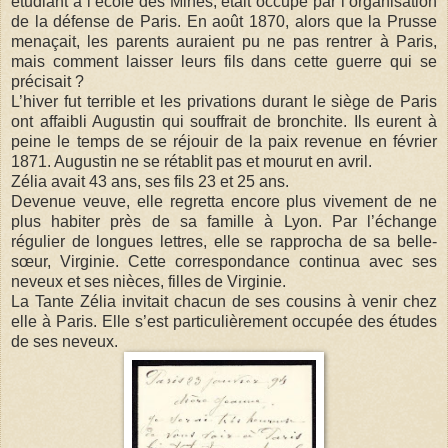
étudiant à l’école des Mines, était occupé par l’organisation
de la défense de Paris. En août 1870, alors que la Prusse
menaçait, les parents auraient pu ne pas rentrer à Paris,
mais comment laisser leurs fils dans cette guerre qui se
précisait ?
L’hiver fut terrible et les privations durant le siège de Paris
ont affaibli Augustin qui souffrait de bronchite. Ils eurent à
peine le temps de se réjouir de la paix revenue en février
1871. Augustin ne se rétablit pas et mourut en avril.
Zélia avait 43 ans, ses fils 23 et 25 ans.
Devenue veuve, elle regretta encore plus vivement de ne
plus habiter près de sa famille à Lyon. Par l’échange
régulier de longues lettres, elle se rapprocha de sa belle-
sœur, Virginie. Cette correspondance continua avec ses
neveux et ses nièces, filles de Virginie.
La Tante Zélia invitait chacun de ses cousins à venir chez
elle à Paris. Elle s’est particulièrement occupée des études
de ses neveux.