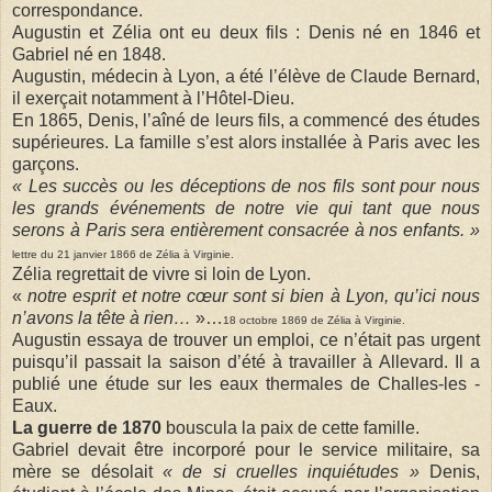
correspondance.
Augustin et Zélia ont eu deux fils : Denis né en 1846 et
Gabriel né en 1848.
Augustin, médecin à Lyon, a été l’élève de Claude Bernard,
il exerçait notamment à l’Hôtel-Dieu.
En 1865, Denis, l’aîné de leurs fils, a commencé des études
supérieures. La famille s’est alors installée à Paris avec les
garçons.
« Les succès ou les déceptions de nos fils sont pour nous
les grands événements de notre vie qui tant que nous
serons à Paris sera entièrement consacrée à nos enfants. »
lettre du 21 janvier 1866 de Zélia à Virginie.
Zélia regrettait de vivre si loin de Lyon.
«
notre esprit et notre cœur sont si bien à Lyon, qu’ici nous
n’avons la tête à rien…
»…
18 octobre 1869 de Zélia à Virginie.
Augustin essaya de trouver un emploi, ce n’était pas urgent
puisqu’il passait la saison d’été à travailler à Allevard. Il a
publié une étude sur les eaux thermales de Challes-les -
Eaux.
La guerre de 1870
bouscula la paix de cette famille.
Gabriel devait être incorporé pour le service militaire, sa
mère se désolait
« de si cruelles inquiétudes »
Denis,