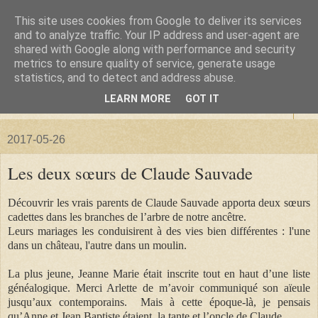
This site uses cookies from Google to deliver its services
La forêt de Briqueloup
and to analyze traffic. Your IP address and user-agent are
shared with Google along with performance and security
metrics to ensure quality of service, generate usage
"Nous deviendrons des histoires pour nos enfants"
statistics, and to detect and address abuse.
LEARN MORE
GOT IT
▼
2017-05-26
Les deux sœurs de Claude Sauvade
Découvrir les vrais parents de Claude Sauvade apporta deux sœurs
cadettes dans les branches de l’arbre de notre ancêtre.
Leurs mariages les conduisirent à des vies bien différentes : l'une
dans un château, l'autre dans un moulin.
La plus jeune, Jeanne Marie était inscrite tout en haut d’une liste
généalogique. Merci Arlette de m’avoir communiqué son aïeule
jusqu’aux contemporains. Mais à cette époque-là, je pensais
qu’Anne et Jean Baptiste étaient la tante et l’oncle de Claude.