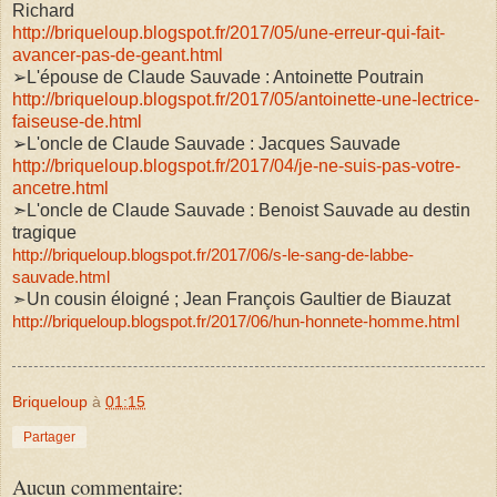
Richard
http://briqueloup.blogspot.fr/2017/05/une-erreur-qui-fait-
avancer-pas-de-geant.html
➢L'épouse de Claude Sauvade : Antoinette Poutrain
http://briqueloup.blogspot.fr/2017/05/antoinette-une-lectrice-
faiseuse-de.html
➢L'oncle de Claude Sauvade : Jacques Sauvade
http://briqueloup.blogspot.fr/2017/04/je-ne-suis-pas-votre-
ancetre.html
➣L'oncle de Claude Sauvade : Benoist Sauvade au destin
tragique
http://briqueloup.blogspot.fr/2017/06/s-le-sang-de-labbe-
sauvade.html
Un cousin éloigné ; Jean François Gaultier de Biauzat
➣
http://briqueloup.blogspot.fr/2017/06/hun-honnete-homme.html
Briqueloup
à
01:15
Partager
Aucun commentaire: