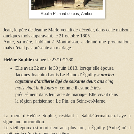
Moulin Richard-de-bas, Ambert
Jean, le père de Jeanne Marie venait de décéder, dans cette maison,
quelques mois auparavant, le 21 octobre 1805.
Anne, sa mère, habitant à Montbrison, a donné une procuration,
mais n’était pas présente au mariage.
Hélène Sophie
est née le 23/10/1780
Elle avait 32 ans, le 30 juin 1813, lorsqu’elle épousa
Jacques Joachim Louis Le Blanc d’Éguilly
«
ancien
capitaine d’artillerie âgé de soixante deux ans
cinq
mois vingt huit jours »,
comme il est noté très
précisément dans leur acte de mariage. Elle vivait dans
la région parisienne : Le Pin, en Seine-et-Marne.
La mère d'Hélène Sophie, résidant à Saint-Germain-en-Laye a
signé une procuration.
Le vieil époux est mort neuf ans plus tard, à Éguilly (Aube) où il
avait hérité d’un très ancien château.