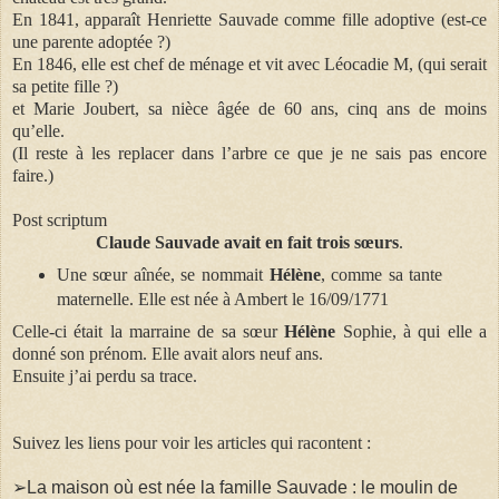
En 1841, apparaît Henriette Sauvade comme fille adoptive (est-ce
une parente adoptée ?)
En 1846, elle est chef de ménage et vit avec Léocadie M, (qui serait
sa petite fille ?)
et Marie Joubert, sa nièce âgée de 60 ans, cinq ans de moins
qu’elle.
(Il reste à les replacer dans l’arbre
ce que je ne sais pas encore
faire.)
Post scriptum
Claude Sauvade avait en fait trois sœurs
.
Une sœur aînée, se nommait
Hélène
, comme sa tante
maternelle. Elle est née à Ambert le 16/09/1771
Celle-ci était la marraine de sa sœur
Hélène
Sophie, à qui elle a
donné son prénom. Elle avait alors neuf ans.
Ensuite j’ai perdu sa trace.
Suivez les liens pour voir les articles qui racontent :
➢La maison où est née la famille Sauvade : le moulin de