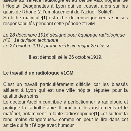
affecté au service radiologie et au centre vaccinogène de
l’Hôpital Desgenettes à Lyon qui se trouvait alors sur les
quais de Rhône (à l’emplacement de l’actuel Sofitel).
Sa fiche matricule
est riche de renseignements sur ses
[1]
responsabilités pendant cette période #1GM
Le 28 décembre 1916 désigné pour équipage radiologique
n°2 _1e division technique
Le 27 octobre 1917 promu
médecin major 2e classe
Il est démobilisé le 26 octobre1919.
Le travail d'un radiologue #1GM
C'est un travail particulièrement difficile car les blessés
affluent à Lyon qui est une ville hôpital réputée pour la
qualité des soins.
Le docteur Arcelin contribue à perfectionner la radiologie et
pratique la radiothérapie. Il améliore les instruments et le
matériel, notamment
l
a table radioscopique
[1]
«et surtout la
rend moins dangereuse»
comme on peut le lire dans cet
article qui fait l'éloge avec humour.