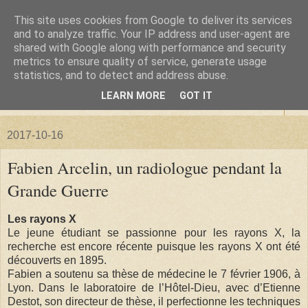
This site uses cookies from Google to deliver its services
La forêt de Briqueloup
and to analyze traffic. Your IP address and user-agent are
shared with Google along with performance and security
metrics to ensure quality of service, generate usage
"Nous deviendrons des histoires pour nos enfants"
statistics, and to detect and address abuse.
LEARN MORE
GOT IT
▼
2017-10-16
Fabien Arcelin, un radiologue pendant la
Grande Guerre
Les rayons X
Le jeune étudiant se passionne pour les rayons X, la
recherche est encore récente puisque les rayons X ont été
découverts en 1895.
Fabien a soutenu sa thèse de médecine le 7 février 1906, à
Lyon. Dans le laboratoire de l’Hôtel-Dieu, avec d’Etienne
Destot, son directeur de thèse, il perfectionne les techniques