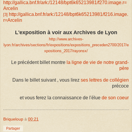
http://gallica.bnf.fr/ark:/12148/bpt6k65213981/f270.image.r=
Arcelin
http://gallica.bnf.fr/ark:/12148/bpt6k65213981/f216.image.
[3]
r=Arcelin
L'exposition à voir aux Archives de Lyon
http://www.archives-
lyon.fr/archives/sections/fr/expositions/expositions_preceden2700/2017/e
xpositions_2017/rayonsx/
Le précédent billet montre
la ligne de vie de notre grand-
père
Dans le billet suivant , vous lirez
ses lettres de collégien
précoce
et vous ferez la connaissance de l'élue
de son coeur
Briqueloup
à
00:21
Partager