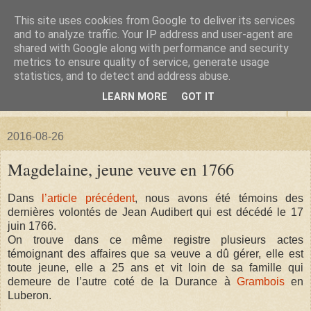
This site uses cookies from Google to deliver its services
La forêt de Briqueloup
and to analyze traffic. Your IP address and user-agent are
shared with Google along with performance and security
metrics to ensure quality of service, generate usage
"Nous deviendrons des histoires pour nos enfants"
statistics, and to detect and address abuse.
LEARN MORE
GOT IT
▼
2016-08-26
Magdelaine, jeune veuve en 1766
Dans
l’article précédent
, nous avons été témoins des
dernières volontés de Jean Audibert qui est décédé le 17
juin 1766.
On trouve dans ce même registre plusieurs actes
témoignant des affaires que sa veuve a dû gérer, elle est
toute jeune, elle a 25 ans et vit loin de sa famille qui
demeure de l’autre coté de la Durance à
Grambois
en
Luberon.