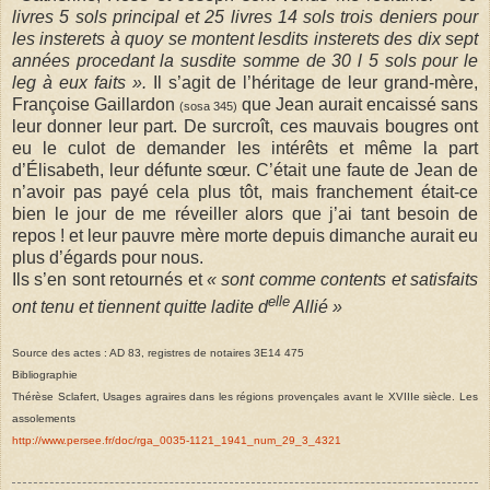
livres 5 sols principal et 25 livres 14 sols trois deniers pour
les insterets à quoy se montent lesdits insterets des dix sept
années procedant la susdite somme de 30 l 5 sols pour le
leg à eux faits ».
Il s’agit de l’héritage de leur grand-mère,
Françoise Gaillardon
que Jean aurait encaissé sans
(sosa 345)
leur donner leur part. De surcroît, ces mauvais bougres ont
eu le culot de demander les intérêts et même la part
d’Élisabeth, leur défunte sœur. C’était une faute de Jean de
n’avoir pas payé cela plus tôt, mais franchement était-ce
bien le jour de me réveiller alors que j’ai tant besoin de
repos ! et leur pauvre mère morte depuis dimanche aurait eu
plus d’égards pour nous.
Ils s’en sont retournés et
« sont comme contents et satisfaits
elle
ont tenu et tiennent quitte ladite d
Allié »
Source des actes : AD 83, registres de notaires 3E14 475
Bibliographie
Thérèse Sclafert, Usages agraires dans les régions provençales avant le XVIIIe siècle. Les
assolements
http://www.persee.fr/doc/rga_0035-1121_1941_num_29_3_4321