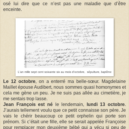
osé lui dire que ce n’est pas une maladie que d’être
enceinte.
L'an mille sept cent soixante six au mois d'octobre, sépulture,
baptême
Le 12 octobre
, on a enterré ma belle-sœur. Magdelaine
Maillet épouse Audibert, nous sommes quasi homonymes et
cela me gène un peu. Je ne suis pas allée au cimetière, je
me sentais trop lasse.
Jean François est né
le lendemain,
lundi 13 octobre
.
J’aurais tellement voulu que ce petit connaisse son père. Je
vais le chérir beaucoup ce petit orphelin qui porte son
prénom. Si c’était une fille, elle se serait appelée Françoise
pour remplacer mon deuxième bébé qui a vécu si peu de