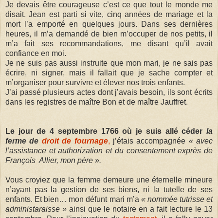
Je devais être courageuse c’est ce que tout le monde me
disait. Jean est parti si vite, cinq années de mariage et la
mort l’a emporté en quelques jours. Dans ses dernières
heures, il m’a demandé de bien m’occuper de nos petits, il
m’a fait ses recommandations, me disant qu’il avait
confiance en moi.
Je ne suis pas aussi instruite que mon mari, je ne sais pas
écrire, ni signer, mais il fallait que je sache compter et
m’organiser pour survivre et élever nos trois enfants.
J’ai passé plusieurs actes dont j’avais besoin, ils sont écrits
dans les registres de maître Bon et de maître Jauffret.
Le jour de 4 septembre 1766 où je suis allé céder
la
ferme de
droit de fournage
,
j’étais accompagnée
« avec
l’assistance et authorization et du consentement exprès de
François Allier, mon père ».
Vous croyiez que la femme demeure une éternelle mineure
n’ayant pas la gestion de ses biens, ni la tutelle de ses
enfants. Et bien… mon défunt mari m’a
« nommée tutrisse et
administaraisse »
ainsi que le notaire en a fait lecture le 13