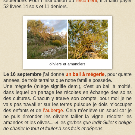
septembre. Pour l’insinuation du
testament
, il a fallu payer
52 livres 14 sols et 11 deniers.
oliviers et
amandiers
Le 16 septembre
j’ai donné
un bail à mégerie
,
pour quatre
années, de trois terrains que notre famille possède.
Une mégerie (miège signifie demi), c’est un bail à moitié,
dans lequel on partage les récoltes en échange des soins
des cultures. Chacun y trouve son compte, pour moi je ne
vais pas travailler sur les terres puisque je dois m’occuper
des enfants et de
l’auberge
. Cela m’enlève un souci car je
ne puis émonder les oliviers tailler la vigne, récolter les
amandes et les olives...
les
gerbes que ledit Gillet s’oblige
et
de charier le tout et fouler à ses frais et dépens.