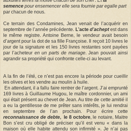
auxdites terres la moitié chacun de son chef . Et
la
semence
pour ensemencer elle sera fournie par egalle part
par chacun de nous.
Ce terrain des Condamines, Jean venait de l’acquérir en
septembre de l’année précédente.
L’acte
d’achept
est dans
le même registre. Antoine Berne, le vendeur avait besoin
d’argent pour la dot de sa fille Françoise. Il reçoit 10 livres le
jour de la signature et les 150 livres restantes sont payées
par l’acheteur
en un parts de mariage
. Jean pouvait ainsi
agrandir sa propriété qui confronte celle-ci au levant.
A la fin de l’été, ce n’est pas encore la période pour cueillir
les olives et les vendre au moulin à huile.
En attendant, il a fallu faire rentrer de l’argent. J’ai emprunté
169 livres à Guillaume Hugou, le maître cordonnier, un ami
qui était présent au chevet de Jean. Au titre de cette amitié il
a eu la gentillesse de me prêter sans intérêts, je lui rendrai
en septembre de l’an prochain. Pour écrire cette
reconnaissance de debte
,
le 8 octobre
, le notaire, Maitre
Bon s’est cru obligé de préciser qu’il est venu « dans la
maison où elle habite attendu son infirmité ». Je n’ai pas