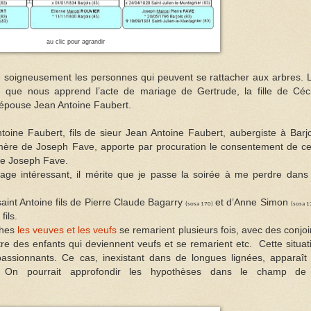
au clic pour agrandir
te soigneusement les personnes qui peuvent se rattacher aux arbres. 
e que nous apprend l’acte de mariage de Gertrude, la fille de Céci
e épouse Jean Antoine Faubert.
toine Faubert, fils de sieur Jean Antoine Faubert, aubergiste à Barjo
ère de Joseph Fave, apporte par procuration le consentement de ce
de Joseph Fave.
ge intéressant, il mérite que je passe la soirée à me perdre dans
ssaint Antoine fils de Pierre Claude Bagarry
et d’Anne Simon
(sosa 170)
(sosa 1
ils.
ches
les veuves et les veufs
se remarient plusieurs fois, avec des conjoi
tre des enfants qui deviennent veufs et se remarient etc. Cette situat
assionnants. Ce cas, inexistant dans de longues lignées, apparaît
s. On pourrait approfondir les hypothèses dans le champ de