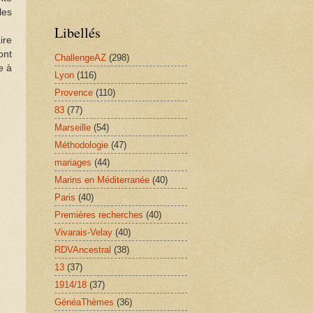
les
Libellés
ire
ont
ChallengeAZ
(298)
e à
Lyon
(116)
Provence
(110)
83
(77)
Marseille
(54)
Méthodologie
(47)
mariages
(44)
Marins en Méditerranée
(40)
Paris
(40)
Premières recherches
(40)
Vivarais-Velay
(40)
RDVAncestral
(38)
13
(37)
1914/18
(37)
GénéaThèmes
(36)