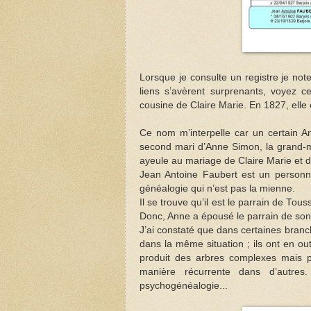
Lorsque je consulte un registre je no
liens s’avèrent surprenants, voyez c
cousine de Claire Marie. En 1827, ell
Ce nom m’interpelle car un certain An
second mari d’Anne Simon, la grand-m
ayeule au mariage de Claire Marie et 
Jean Antoine Faubert est un personna
généalogie qui n’est pas la mienne.
Il se trouve qu’il est le parrain de Tou
Donc, Anne a épousé le parrain de son f
J’ai constaté que dans certaines bran
dans la même situation ; ils ont en ou
produit des arbres complexes mais p
manière récurrente dans d’autre
psychogénéalogie...