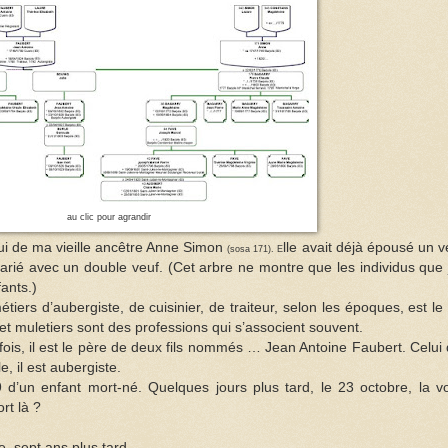
au clic pour agrandir
ui de ma vieille ancêtre Anne Simon
lle avait déjà épousé un v
(sosa 171).
E
arié avec un double veuf. (Cet arbre ne montre que les individus que j
ants.)
iers d’aubergiste, de cuisinier, de traiteur, selon les époques, est le f
et muletiers sont des professions qui s’associent souvent.
fois, il est le père de deux fils nommés … Jean Antoine Faubert. Celui 
, il est aubergiste.
d’un enfant mort-né. Quelques jours plus tard, le 23 octobre, la vo
rt là ?
, sept ans plus tard.