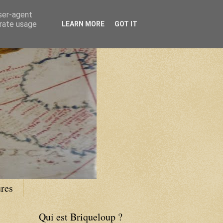
user-agent
erate usage
LEARN MORE
GOT IT
res
Qui est Briqueloup ?