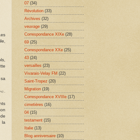
07
(34)
Révolution
(33)
Archives
(32)
veuvage
(29)
Correspondance XIXe
(28)
Les
le,
69
(25)
Correspondance XXe
(25)
43
(24)
ls,
versailles
(23)
tte
Vivarais-Velay FM
(22)
 sa
Saint-Tropez
(20)
Migration
(19)
.
71)
Correspondance XVIIIe
(17)
nts
cimetières
(16)
ion
04
(15)
 de
testament
(15)
 la
Italie
(13)
Blog anniversaire
(10)