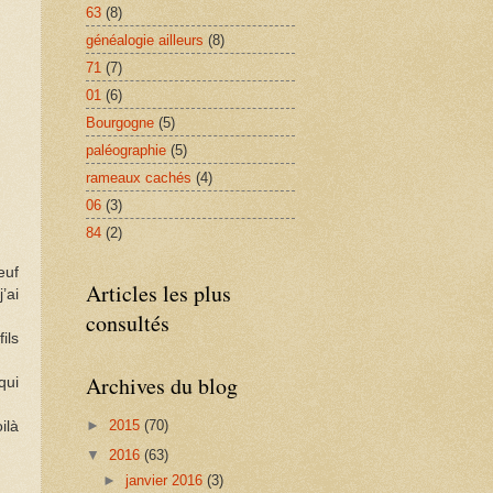
63
(8)
généalogie ailleurs
(8)
71
(7)
01
(6)
Bourgogne
(5)
paléographie
(5)
rameaux cachés
(4)
06
(3)
84
(2)
euf
Articles les plus
’ai
consultés
ils
Archives du blog
qui
►
2015
(70)
ilà
▼
2016
(63)
►
janvier 2016
(3)