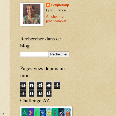
Briqueloup
Lyon, France
Afficher mon
profil complet
Rechercher dans ce
blog
Pages vues depuis un
mois
u
n
d
e
f
i
n
e
d
Challenge AZ
 la