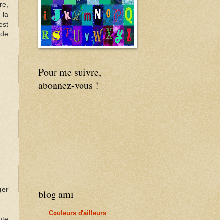
re,
 la
est
 de
Pour me suivre,
abonnez-vous !
ger
blog ami
Couleurs d'ailleurs
nte