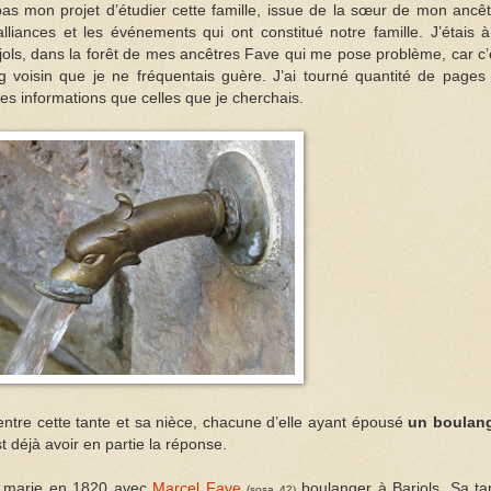
pas mon projet d’étudier cette famille, issue de la sœur de mon ancêt
iances et les événements qui ont constitué notre famille. J’étais à
jols, dans la forêt de mes ancêtres Fave qui me pose problème, car c’
voisin que je ne fréquentais guère. J’ai tourné quantité de pages
res informations que celles que je cherchais.
entre cette tante et sa nièce, chacune d’elle ayant épousé
un boulan
t déjà avoir en partie la réponse.
 marie en 1820 avec
Marcel Fave
boulanger à Barjols. Sa ta
(sosa 42)