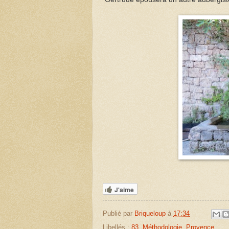
J'aime
Publié par
Briqueloup
à
17:34
Libellés :
83
,
Méthodologie
,
Provence