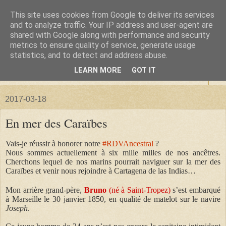
This site uses cookies from Google to deliver its services
La forêt de Briqueloup
and to analyze traffic. Your IP address and user-agent are
shared with Google along with performance and security
metrics to ensure quality of service, generate usage
"Nous deviendrons des histoires pour nos enfants"
statistics, and to detect and address abuse.
LEARN MORE
GOT IT
▼
2017-03-18
En mer des Caraïbes
Vais-je réussir à honorer notre
#RDVAncestral
?
Nous sommes actuellement à six mille milles de nos ancêtres.
Cherchons lequel de nos marins pourrait naviguer sur la mer des
Caraïbes et venir nous rejoindre à Cartagena de las Indias…
Mon arrière grand-père,
Bruno
(né à Saint-Tropez)
s’est embarqué
à Marseille le 30 janvier 1850, en qualité de matelot sur le navire
Joseph
.