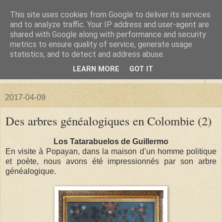
This site uses cookies from Google to deliver its services
La forêt de Briqueloup
and to analyze traffic. Your IP address and user-agent are
shared with Google along with performance and security
metrics to ensure quality of service, generate usage
"Nous deviendrons des histoires pour nos enfants"
statistics, and to detect and address abuse.
LEARN MORE
GOT IT
▼
2017-04-09
Des arbres généalogiques en Colombie (2)
Los Tatarabuelos de Guillermo
En visite à Popayan, dans la maison d’un homme politique
et poète, nous avons été impressionnés par son arbre
généalogique.