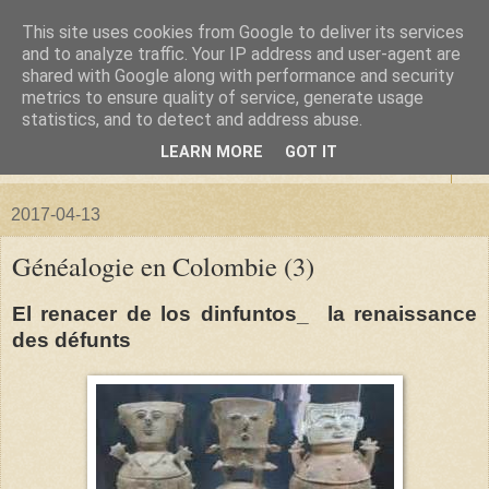
This site uses cookies from Google to deliver its services
La forêt de Briqueloup
and to analyze traffic. Your IP address and user-agent are
shared with Google along with performance and security
metrics to ensure quality of service, generate usage
"Nous deviendrons des histoires pour nos enfants"
statistics, and to detect and address abuse.
LEARN MORE
GOT IT
▼
2017-04-13
Généalogie en Colombie (3)
El renacer de los dinfuntos_ la renaissance
des défunts