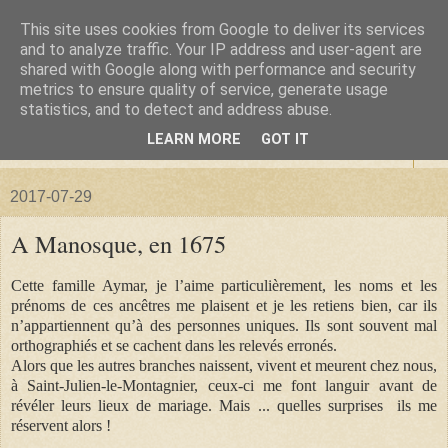
This site uses cookies from Google to deliver its services
La forêt de Briqueloup
and to analyze traffic. Your IP address and user-agent are
shared with Google along with performance and security
metrics to ensure quality of service, generate usage
"Nous deviendrons des histoires pour nos enfants"
statistics, and to detect and address abuse.
LEARN MORE
GOT IT
▼
2017-07-29
A Manosque, en 1675
Cette famille Aymar, je l’aime particulièrement, les noms et les
prénoms de ces ancêtres me plaisent et je les retiens bien, car ils
n’appartiennent qu’à des personnes uniques. Ils sont souvent mal
orthographiés et se cachent dans les relevés erronés.
Alors que les autres branches naissent, vivent et meurent chez nous,
à Saint-Julien-le-Montagnier, ceux-ci me font languir avant de
révéler leurs lieux de mariage. Mais ... quelles surprises ils me
réservent alors !