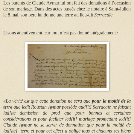
Les parents de Claude Aymar lui ont fait des donations à l’occasion
de son mariage. Dans des actes passés chez le notaire à Saint-Julien
le 8 mai, son père lui donne une terre au lieu-dit
Serracaïe
.
Lisons attentivement, car tout n’est pas donné intégralement :
«La vérité est que cette donation ne sera que
pour la moitié de la
terre
que ledit Roustan Aymar possède aud[it] Serracaïe ne faisant
lad[ite demission de pred que pour bonnes et certaines
considérations et pour faciliter led[it] mariage promettant led[it]
Claude Aymar ne se servir de donnation que pour la moitié de
lad[ite] terre et pour cet effect a obligé tous et chacuns ses biens