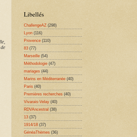
Libellés
ChallengeAZ
(298)
Lyon
(116)
Provence
(110)
le,
 de
83
(77)
Marseille
(54)
Méthodologie
(47)
mariages
(44)
Marins en Méditerranée
(40)
Paris
(40)
Premières recherches
(40)
Vivarais-Velay
(40)
RDVAncestral
(38)
13
(37)
1914/18
(37)
GénéaThèmes
(36)