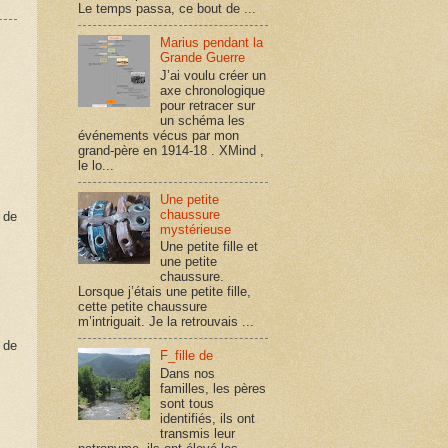
Le temps passa, ce bout de ...
Marius pendant la
Grande Guerre
J’ai voulu créer un
axe chronologique
pour retracer sur
un schéma les
événements vécus par mon
grand-père en 1914-18 . XMind ,
le lo...
Une petite
chaussure
 de
mystérieuse
Une petite fille et
une petite
chaussure.
Lorsque j’étais une petite fille,
cette petite chaussure
m’intriguait. Je la retrouvais ...
 de
F_fille de
Dans nos
familles, les pères
sont tous
identifiés, ils ont
transmis leur