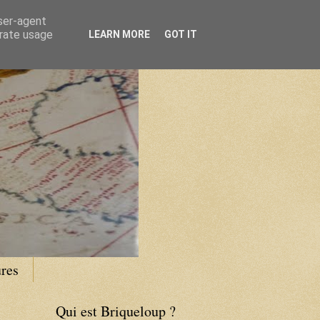
user-agent
erate usage
LEARN MORE
GOT IT
res
Qui est Briqueloup ?