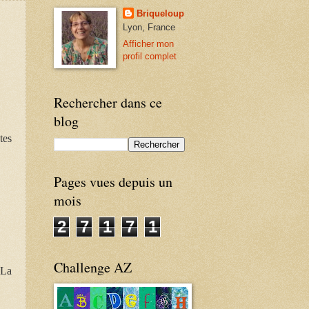
Briqueloup
Lyon, France
Afficher mon
profil complet
Rechercher dans ce
blog
tes
Pages vues depuis un
mois
2
7
1
7
1
Challenge AZ
 La