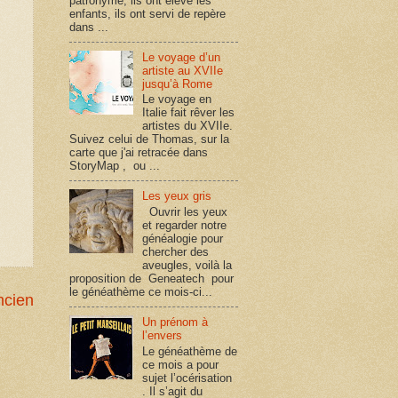
patronyme, ils ont élevé les
enfants, ils ont servi de repère
dans ...
Le voyage d’un
artiste au XVIIe
jusqu’à Rome
Le voyage en
Italie fait rêver les
artistes du XVIIe.
Suivez celui de Thomas, sur la
carte que j'ai retracée dans
StoryMap , ou ...
Les yeux gris
Ouvrir les yeux
et regarder notre
généalogie pour
chercher des
aveugles, voilà la
proposition de Geneatech pour
le généathème ce mois-ci...
ncien
Un prénom à
l’envers
Le généathème de
ce mois a pour
sujet l’océrisation
. Il s’agit du