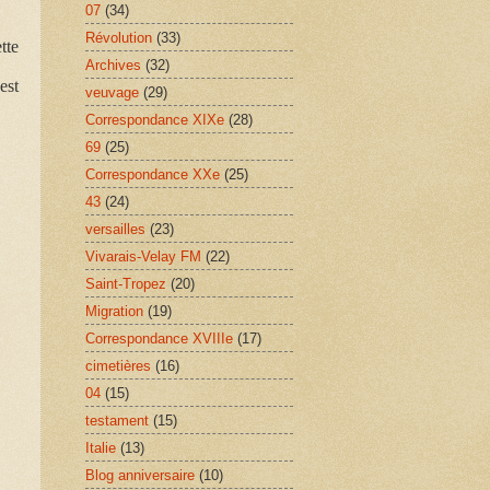
07
(34)
Révolution
(33)
tte
Archives
(32)
est
veuvage
(29)
Correspondance XIXe
(28)
69
(25)
Correspondance XXe
(25)
43
(24)
versailles
(23)
Vivarais-Velay FM
(22)
Saint-Tropez
(20)
Migration
(19)
Correspondance XVIIIe
(17)
cimetières
(16)
04
(15)
testament
(15)
Italie
(13)
Blog anniversaire
(10)