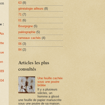
63
(8)
son
généalogie ailleurs
(8)
71
(7)
01
(6)
e :
Bourgogne
(5)
paléographie
(5)
Aix
rameaux cachés
(4)
tte
06
(3)
84
(2)
que
Articles les plus
ien
consultés
689
Une feuille cachée
 04
sous une poutre
brûlée
Il y a plusieurs
siècles, un
homme a glissé
une feuille de papier manuscrite
sous une poutre de sa maison.