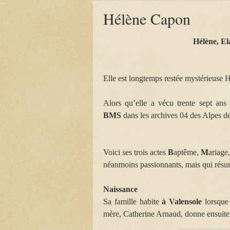
Hélène Capon
Hélène, E
Elle est longtemps restée mystérieuse
Alors qu’elle a vécu trente sept ans 
BMS
dans les archives 04 des Alpes de
Voici ses trois actes
B
aptême,
M
ariage
néanmoins passionnants, mais qui résum
Naissance
Sa famille habite
à Valensole
lorsque
mère, Catherine Arnaud, donne ensuite 