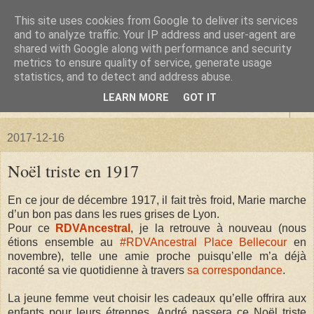
This site uses cookies from Google to deliver its services
La forêt de Briqueloup
and to analyze traffic. Your IP address and user-agent are
shared with Google along with performance and security
metrics to ensure quality of service, generate usage
"Nous deviendrons des histoires pour nos enfants"
statistics, and to detect and address abuse.
LEARN MORE
GOT IT
▼
2017-12-16
Noël triste en 1917
En ce jour de décembre 1917, il fait très froid, Marie marche
d’un bon pas dans les rues grises de Lyon.
Pour ce
RDVAncestral
, je la retrouve à nouveau (nous
étions ensemble au
#RDVAncestral Place Bellecour
en
novembre), telle une amie proche puisqu’elle m’a déjà
raconté sa vie quotidienne à travers
sa correspondance
.
La jeune femme veut choisir les cadeaux qu’elle offrira aux
enfants pour leurs étrennes. André passera ce Noël triste