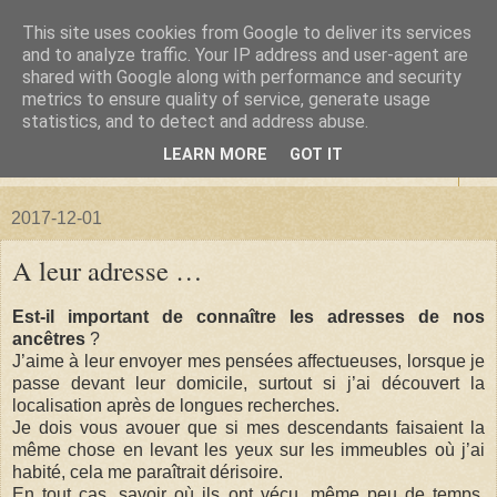
This site uses cookies from Google to deliver its services
La forêt de Briqueloup
and to analyze traffic. Your IP address and user-agent are
shared with Google along with performance and security
metrics to ensure quality of service, generate usage
"Nous deviendrons des histoires pour nos enfants"
statistics, and to detect and address abuse.
LEARN MORE
GOT IT
▼
2017-12-01
A leur adresse …
Est-il important de connaître les adresses de nos
ancêtres
?
J’aime à leur envoyer mes pensées affectueuses, lorsque je
passe devant leur domicile, surtout si j’ai découvert la
localisation après de longues recherches.
Je dois vous avouer que si mes descendants faisaient la
même chose en levant les yeux sur les immeubles où j’ai
habité, cela me paraîtrait dérisoire.
En tout cas, savoir où ils ont vécu, même peu de temps,