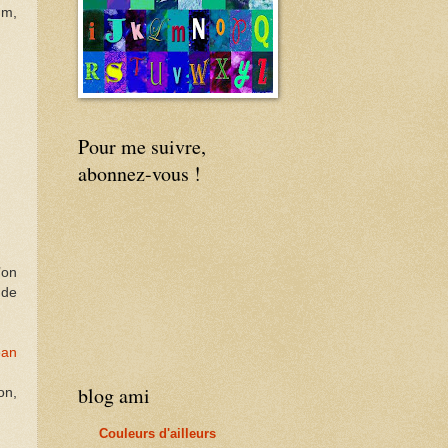
 m,
Pour me suivre,
abonnez-vous !
’on
 de
ean
blog ami
on,
Couleurs d'ailleurs