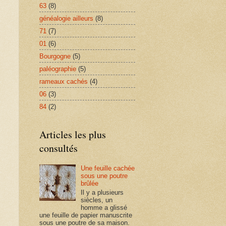
63
(8)
généalogie ailleurs
(8)
71
(7)
01
(6)
Bourgogne
(5)
paléographie
(5)
rameaux cachés
(4)
06
(3)
84
(2)
Articles les plus
consultés
Une feuille cachée
sous une poutre
brûlée
Il y a plusieurs
siècles, un
homme a glissé
une feuille de papier manuscrite
sous une poutre de sa maison.