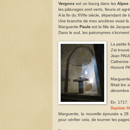
Vergons
est un bourg dans les
Alpes
les pâturages sont verts, fleuris et ag
A la fin du XVIIe siècle, dépendant de l
Une branche de mes ancêtres vivait là
Marguerite
Paule
est la fille de Jacqu
Dans le sud, les patronymes s’écrivent
La petite 
J’ai trouv
Jean PAUL
Catherine
Honoré PA
Marguerite
fêtait les
décembre a
En 1717
Baptiste 
Marguerite, la nouvelle épousée a 28 
pour vérifier cela, de tourner les pages