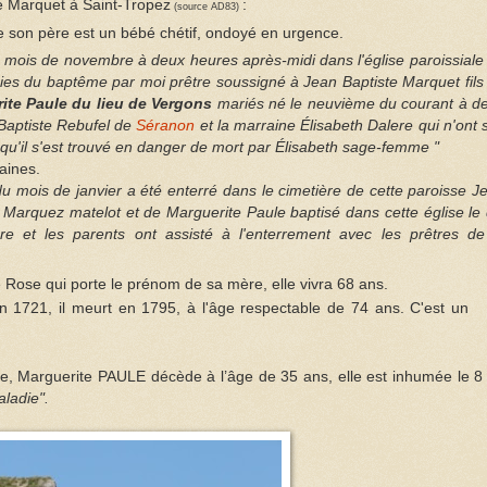
le Marquet à Saint-Tropez
:
(source AD83)
e son père est un bébé chétif, ondoyé en urgence.
 du mois de novembre à deux heures après-midi dans l'église paroissiale
ies du baptême par moi prêtre soussigné à Jean Baptiste Marquet fils
ite Paule du lieu de Vergons
mariés né le neuvième du courant à d
 Baptiste Rebufel de
Séranon
et la marraine Élisabeth Dalere qui n'ont 
qu'il s'est trouvé en danger de mort par Élisabeth sage-femme "
aines.
f du mois de janvier a été enterré dans le cimetière de cette paroisse J
 Marquez matelot et de Marguerite Paule baptisé dans cette église le 
 et les parents ont assisté à l'enterrement avec les prêtres de
e Rose qui porte le prénom de sa mère, elle vivra 68 ans.
n 1721, il meurt en 1795, à l'âge respectable de 74 ans. C'est un
, Marguerite PAULE décède à l’âge de 35 ans, elle est inhumée le 8
ladie".