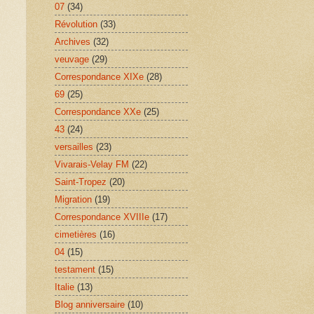
07
(34)
Révolution
(33)
Archives
(32)
veuvage
(29)
Correspondance XIXe
(28)
69
(25)
Correspondance XXe
(25)
43
(24)
versailles
(23)
Vivarais-Velay FM
(22)
Saint-Tropez
(20)
Migration
(19)
Correspondance XVIIIe
(17)
cimetières
(16)
04
(15)
testament
(15)
Italie
(13)
Blog anniversaire
(10)