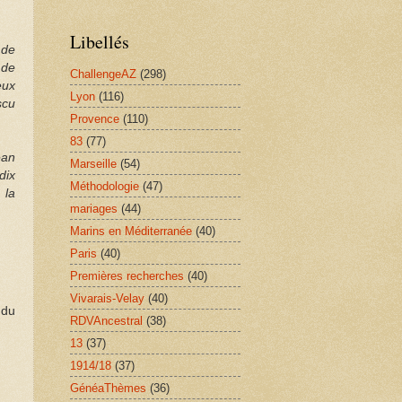
Libellés
 de
 de
ChallengeAZ
(298)
eux
Lyon
(116)
scu
Provence
(110)
83
(77)
ean
Marseille
(54)
dix
Méthodologie
(47)
 la
mariages
(44)
Marins en Méditerranée
(40)
Paris
(40)
Premières recherches
(40)
Vivarais-Velay
(40)
 du
RDVAncestral
(38)
13
(37)
1914/18
(37)
GénéaThèmes
(36)