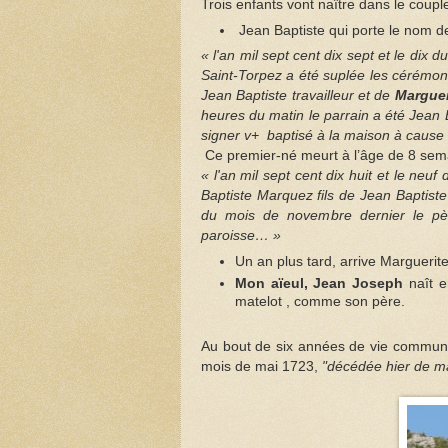
Trois enfants vont naître dans le coup
Jean Baptiste qui porte le nom d
« l'an mil sept cent dix sept et le dix
Saint-Torpez a été suplée les cérémon
Jean Baptiste travailleur et de
Marguer
heures du matin le parrain a été Jean
signer v+
baptisé à la maison à cause 
Ce premier-né meurt à l’âge de 8 sem
« l'an mil sept cent dix huit et le neu
Baptiste Marquez fils de Jean Baptiste
du mois de novembre dernier le père
paroisse… »
Un an plus tard, arrive Marguerit
Mon aïeul, Jean Joseph
naît e
matelot , comme son père.
Au bout de six années de vie commune
mois de mai 1723,
"décédée hier de ma