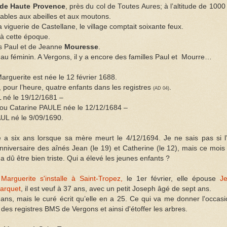
 de Haute Provence
, près du col de Toutes Aures; à l’altitude de 1000
réables aux abeilles et aux moutons.
a viguerie de Castellane, le village comptait soixante feux.
 à cette époque.
es Paul et de Jeanne
Mouresse
.
 au féminin. A Vergons, il y a encore des familles Paul et Mourre…
Marguerite est née le 12 février 1688.
é, pour l’heure, quatre enfants dans les registres
.
(AD 04)
 né le 19/12/1681 –
 ou Catarine PAULE née le 12/12/1684 –
UL né le 9/09/1690.
 a six ans lorsque sa mère meurt le 4/12/1694. Je ne sais pas si l
 anniversaire des aînés Jean (le 19) et Catherine (le 12), mais ce mois
 dû être bien triste. Qui a élevé les jeunes enfants ?
,
Marguerite s'installe à Saint-Tropez,
le 1er février, elle épouse
J
Marquet
, il est veuf à 37 ans, avec un petit Joseph âgé de sept ans.
ans, mais le curé écrit qu’elle en a 25. Ce qui va me donner l'occasi
 des registres BMS de Vergons et ainsi d'étoffer les arbres.