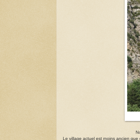
No
Le village actuel est moins ancien que c