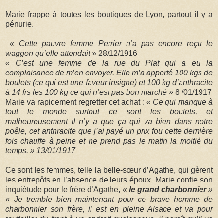
Marie frappe à toutes les boutiques de Lyon, partout il y a
pénurie.
« Cette pauvre femme Perrier n’a pas encore reçu le
waggon qu’elle attendait »
28/12/1916
« C’est une femme de la rue du Plat qui a eu la
complaisance de m’en envoyer. Elle m’a apporté 100 kgs de
boulets (ce qui est une faveur insigne) et 100 kg d’anthracite
à 14 frs les 100 kg ce qui n’est pas bon marché »
8 /01/1917
Marie va rapidement regretter cet achat :
« Ce qui manque à
tout le monde surtout ce sont les boulets, et
malheureusement il n’y a que ça qui va bien dans notre
poêle, cet anthracite que j’ai payé un prix fou cette dernière
fois chauffe à peine et ne prend pas le matin la moitié du
temps. » 13/01/1917
Ce sont les femmes, telle la belle-sœur d’Agathe, qui gèrent
les entrepôts en l’absence de leurs époux. Marie confie son
inquiétude pour le frère d’Agathe,
«
le grand charbonnier
»
«
Je tremble bien maintenant pour ce brave homme de
charbonnier son frère, il est en pleine Alsace et va pour