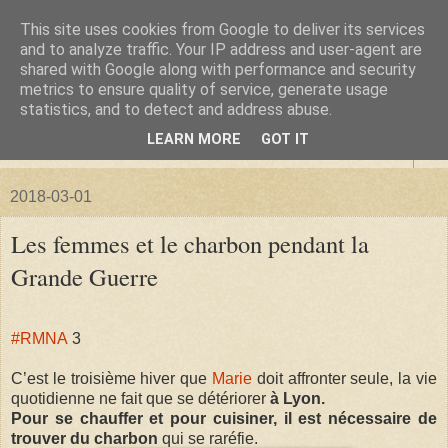
This site uses cookies from Google to deliver its services
La forêt de Briqueloup
and to analyze traffic. Your IP address and user-agent are
shared with Google along with performance and security
metrics to ensure quality of service, generate usage
"Nous deviendrons des histoires pour nos enfants"
statistics, and to detect and address abuse.
LEARN MORE
GOT IT
▼
2018-03-01
Les femmes et le charbon pendant la
Grande Guerre
#RMNA
3
C’est le troisième hiver que
Marie
doit affronter seule, la vie
quotidienne ne fait que se détériorer
à Lyon.
Pour se chauffer et pour cuisiner, il est nécessaire de
trouver du charbon
qui se raréfie.