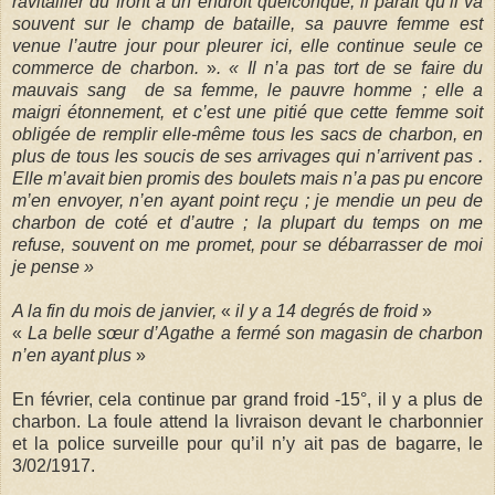
ravitailler du front à un endroit quelconque, il paraît qu’il va
souvent sur le champ de bataille, sa pauvre femme est
venue l’autre jour pour pleurer ici, elle continue seule ce
commerce de charbon.
»
. « Il n’a pas tort de se faire du
mauvais sang
de sa femme, le pauvre homme ; elle a
maigri étonnement, et c’est une pitié que cette femme soit
obligée de remplir elle-même tous les sacs de charbon, en
plus de tous les soucis de ses arrivages qui n’arrivent pas .
Elle m’avait bien promis des boulets mais n’a pas pu encore
m’en envoyer, n’en ayant point reçu ; je mendie un peu de
charbon de coté et d’autre ; la plupart du temps on me
refuse, souvent on me promet, pour se débarrasser de moi
je pense »
A la fin du mois de janvier,
«
il y a 14 degrés de froid
»
«
La belle sœur d’Agathe a fermé son magasin de charbon
n’en ayant plus
»
En février, cela continue par grand froid -15°, il y a plus de
charbon. La foule attend la livraison devant le charbonnier
et la police surveille pour qu’il n’y ait pas de bagarre, le
3/02/1917.