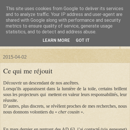
This site uses cookies from Google to deliver its services
La forêt de Briqueloup
and to analyze traffic. Your IP address and user-agent are
shared with Google along with performance and security
metrics to ensure quality of service, generate usage
"Nous deviendrons des histoires pour nos enfants"
statistics, and to detect and address abuse.
LEARN MORE
GOT IT
▼
2015-04-02
Ce qui me réjouit
Découvrir un descendant de nos ancêtres.
Lorsqu'ils apparaissent dans la lumière de la toile, certains brillent
sous les projecteurs qui mettent en valeur leurs responsabilités, leur
réussite.
D’autres, p
lus discrets, se révèlent proches de mes recherches, nous
nous donnons volontiers du «
cher cousin
».
En mars dernier en rentrant des AD 63, j’ai contacté (via geneanet)