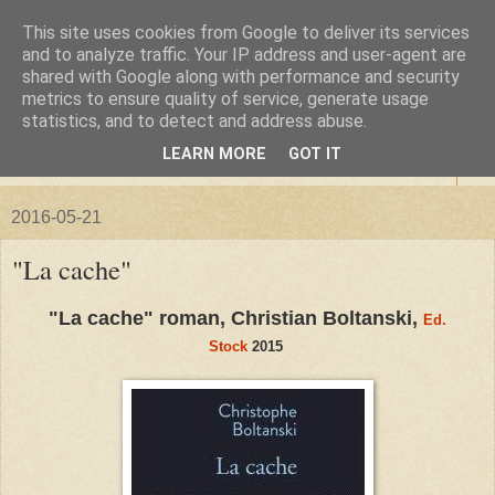
This site uses cookies from Google to deliver its services
La forêt de Briqueloup
and to analyze traffic. Your IP address and user-agent are
shared with Google along with performance and security
metrics to ensure quality of service, generate usage
"Nous deviendrons des histoires pour nos enfants"
statistics, and to detect and address abuse.
LEARN MORE
GOT IT
▼
2016-05-21
"La cache"
"La cache" roman, Christian Boltanski,
Ed.
Stock
2015