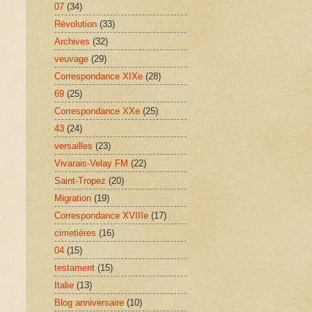
07
(34)
Révolution
(33)
Archives
(32)
veuvage
(29)
Correspondance XIXe
(28)
69
(25)
Correspondance XXe
(25)
43
(24)
versailles
(23)
Vivarais-Velay FM
(22)
Saint-Tropez
(20)
Migration
(19)
Correspondance XVIIIe
(17)
cimetières
(16)
04
(15)
testament
(15)
Italie
(13)
Blog anniversaire
(10)