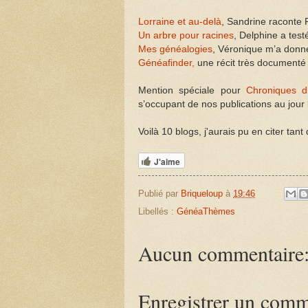
Lorraine et au-delà
, Sandrine raconte 
Un arbre pour racines
, Delphine a tes
Mes généalogies
, Véronique m’a donné
Généafinder,
une récit très documenté s
Mention spéciale pour
Chroniques d’
s’occupant de nos publications au jour 
Voilà 10 blogs, j'aurais pu en citer tant 
J'aime
Publié par
Briqueloup
à
19:46
Libellés :
GénéaThèmes
Aucun commentaire
Enregistrer un comm