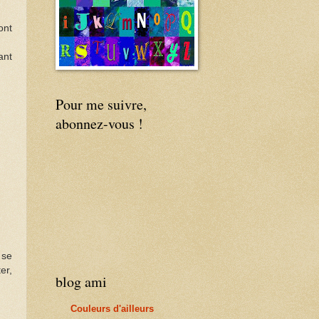
ont
ant
Pour me suivre,
abonnez-vous !
 se
er,
blog ami
Couleurs d'ailleurs