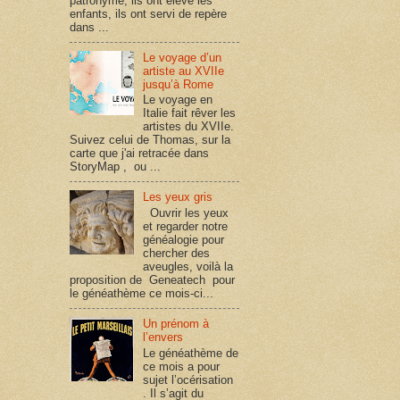
patronyme, ils ont élevé les
enfants, ils ont servi de repère
dans ...
Le voyage d’un
artiste au XVIIe
jusqu’à Rome
Le voyage en
Italie fait rêver les
artistes du XVIIe.
Suivez celui de Thomas, sur la
carte que j'ai retracée dans
StoryMap , ou ...
Les yeux gris
Ouvrir les yeux
et regarder notre
généalogie pour
chercher des
aveugles, voilà la
proposition de Geneatech pour
le généathème ce mois-ci...
Un prénom à
l’envers
Le généathème de
ce mois a pour
sujet l’océrisation
. Il s’agit du