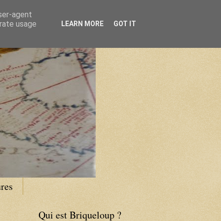
user-agent
erate usage
LEARN MORE
GOT IT
res
Qui est Briqueloup ?