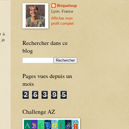
Briqueloup
Lyon, France
Afficher mon
profil complet
r à
 je
Rechercher dans ce
blog
Pages vues depuis un
mois
2
6
3
9
5
Challenge AZ