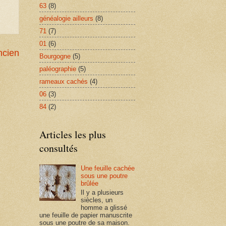
63
(8)
généalogie ailleurs
(8)
71
(7)
01
(6)
ncien
Bourgogne
(5)
paléographie
(5)
rameaux cachés
(4)
06
(3)
84
(2)
Articles les plus
consultés
Une feuille cachée
sous une poutre
brûlée
Il y a plusieurs
siècles, un
homme a glissé
une feuille de papier manuscrite
sous une poutre de sa maison.