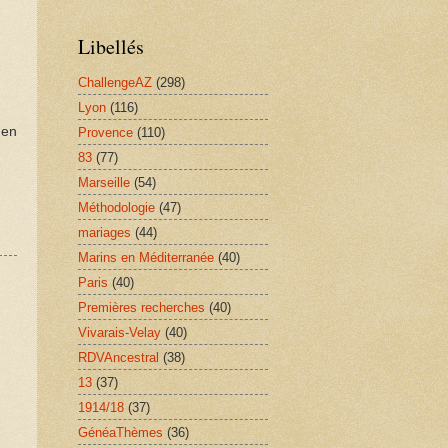
Libellés
ChallengeAZ
(298)
Lyon
(116)
 en
Provence
(110)
83
(77)
Marseille
(54)
Méthodologie
(47)
mariages
(44)
Marins en Méditerranée
(40)
Paris
(40)
Premières recherches
(40)
Vivarais-Velay
(40)
RDVAncestral
(38)
13
(37)
1914/18
(37)
GénéaThèmes
(36)