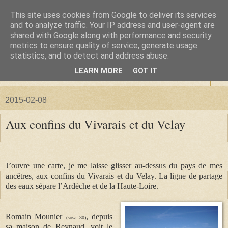
This site uses cookies from Google to deliver its services
La forêt de Briqueloup
and to analyze traffic. Your IP address and user-agent are
shared with Google along with performance and security
metrics to ensure quality of service, generate usage
"Nous deviendrons des histoires pour nos enfants"
statistics, and to detect and address abuse.
LEARN MORE
GOT IT
▼
2015-02-08
Aux confins du Vivarais et du Velay
J’ouvre une carte, je me laisse glisser au-dessus du pays de mes
ancêtres, aux confins du Vivarais et du Velay. La ligne de partage
des eaux sépare l’Ardèche et de la Haute-Loire.
Romain Mounier
, depuis
(sosa 30)
sa maison de Reynaud, voit le