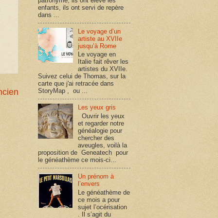
patronyme, ils ont élevé les
enfants, ils ont servi de repère
dans ...
Le voyage d’un
artiste au XVIIe
jusqu’à Rome
Le voyage en
Italie fait rêver les
artistes du XVIIe.
Suivez celui de Thomas, sur la
carte que j'ai retracée dans
ncien
StoryMap , ou ...
Les yeux gris
Ouvrir les yeux
et regarder notre
généalogie pour
chercher des
aveugles, voilà la
proposition de Geneatech pour
le généathème ce mois-ci...
Un prénom à
l’envers
Le généathème de
ce mois a pour
sujet l’océrisation
. Il s’agit du