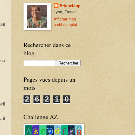
Briqueloup
Lyon, France
Afficher mon
ait
profil complet
Rechercher dans ce
blog
sio
Pages vues depuis un
mois
2
6
2
1
0
ril
Challenge AZ
 il