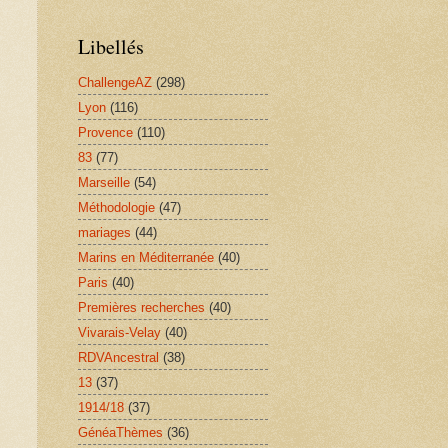
Libellés
ChallengeAZ
(298)
Lyon
(116)
Provence
(110)
83
(77)
Marseille
(54)
Méthodologie
(47)
mariages
(44)
Marins en Méditerranée
(40)
Paris
(40)
Premières recherches
(40)
Vivarais-Velay
(40)
RDVAncestral
(38)
13
(37)
1914/18
(37)
GénéaThèmes
(36)