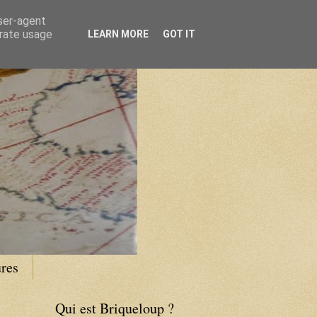
user-agent
erate usage
LEARN MORE
GOT IT
res
Qui est Briqueloup ?