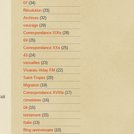
07
(34)
Révolution
(33)
Archives
(32)
veuvage
(29)
Correspondance XIXe
(28)
69
(25)
Correspondance XXe
(25)
43
(24)
versailles
(23)
Vivarais-Velay FM
(22)
Saint-Tropez
(20)
Migration
(19)
Correspondance XVIIIe
(17)
rait
cimetières
(16)
04
(15)
testament
(15)
Italie
(13)
Blog anniversaire
(10)