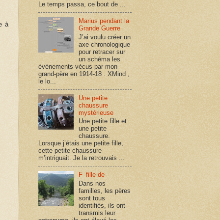
Le temps passa, ce bout de ...
Marius pendant la
e à
Grande Guerre
J’ai voulu créer un
axe chronologique
pour retracer sur
un schéma les
événements vécus par mon
grand-père en 1914-18 . XMind ,
le lo...
Une petite
chaussure
mystérieuse
Une petite fille et
une petite
chaussure.
Lorsque j’étais une petite fille,
cette petite chaussure
m’intriguait. Je la retrouvais ...
F_fille de
Dans nos
familles, les pères
sont tous
identifiés, ils ont
transmis leur