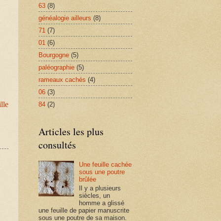
63
(8)
généalogie ailleurs
(8)
71
(7)
01
(6)
Bourgogne
(5)
paléographie
(5)
rameaux cachés
(4)
06
(3)
ille
84
(2)
Articles les plus
consultés
Une feuille cachée
sous une poutre
brûlée
Il y a plusieurs
siècles, un
homme a glissé
une feuille de papier manuscrite
sous une poutre de sa maison.