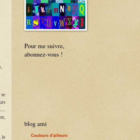
Pour me suivre,
abonnez-vous !
e.
 se
urs
es…
re,
blog ami
Couleurs d'ailleurs
 le