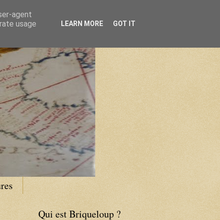
user-agent
erate usage
LEARN MORE
GOT IT
res
Qui est Briqueloup ?