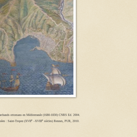
marchands ottomans en Méditerranée (1680-1830) CNRS Ed. 2004.
e
e
néen : Saint-Tropez (XVII
–XVIII
siècles) Rennes, PUR, 2010.