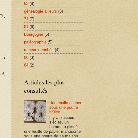
63
(8)
généalogie ailleurs
(8)
77,
71
(7)
01
(6)
Bourgogne
(5)
paléographie
(5)
rameaux cachés
(4)
t à
06
(3)
84
(2)
nt,
Articles les plus
consultés
Une feuille cachée
sous une poutre
brûlée
Il y a plusieurs
siècles, un
homme a glissé
une feuille de papier manuscrite
sous une poutre de sa maison.