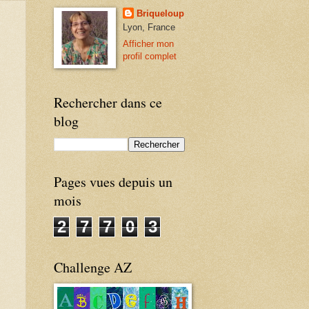
Briqueloup
Lyon, France
Afficher mon
profil complet
Rechercher dans ce
blog
Pages vues depuis un
mois
2
7
7
0
3
Challenge AZ