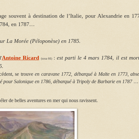
age souvent à destination de l’Italie, pour Alexandrie en 17
1784, en 1787…
ur La Morée (Péloponèse) en 1785.
Antoine Ricard
est parti le 4 mars 1784, il est mor
d'
:
(sosa 66)
5.
écédent, se trouve
en caravane 1772,
débarqué à Malte en 1773, abse
é pour Salonique en 1786, débarqué à Tripoly de Barbarie en 1787
…
véler de belles aventures en mer qui nous ravissent.