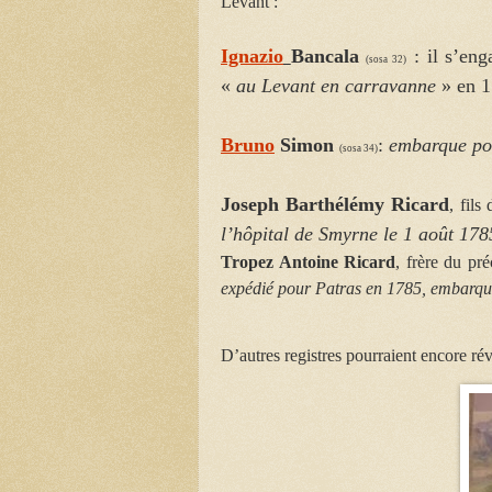
Levant :
Ignazio
Bancala
: il s’eng
(sosa 32)
«
au Levant en carravanne
» en 
Bruno
Simon
:
embarque po
(sosa 34)
Joseph Barthélémy Ricard
, fils 
l’hôpital de Smyrne le 1 août 178
Tropez Antoine Ricard
, frère du pr
expédié pour Patras en 1785, embarqu
D’autres registres pourraient encore ré