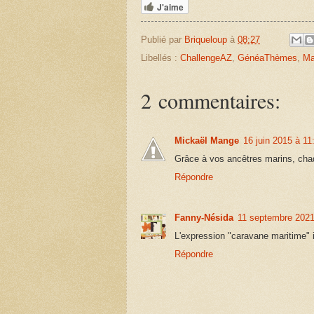
J'aime
Publié par
Briqueloup
à
08:27
Libellés :
ChallengeAZ
,
GénéaThèmes
,
Ma
2 commentaires:
Mickaël Mange
16 juin 2015 à 11
Grâce à vos ancêtres marins, chaq
Répondre
Fanny-Nésida
11 septembre 2021
L'expression "caravane maritime" 
Répondre