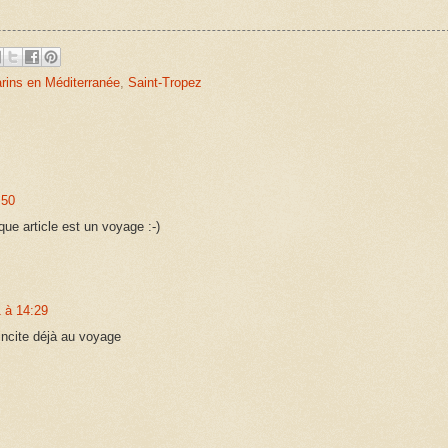
rins en Méditerranée
,
Saint-Tropez
:50
ue article est un voyage :-)
 à 14:29
incite déjà au voyage