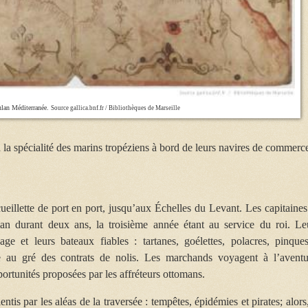
ulan Méditerranée.
Source gallica.bnf.fr / Bibliothèques de Marseille
la spécialité des marins tropéziens à bord de leurs navires de commerc
 cueillette de port en port, jusqu’aux Échelles du Levant. Les capitaines
an durant deux ans, la troisième année étant au service du roi. Le
age et leurs bateaux fiables : tartanes, goélettes, polacres, pinqu
e au gré des contrats de nolis. Les marchands voyagent à l’aventu
portunités proposées par les affréteurs ottomans.
tis par les aléas de la traversée : tempêtes, épidémies et pirates; alors,