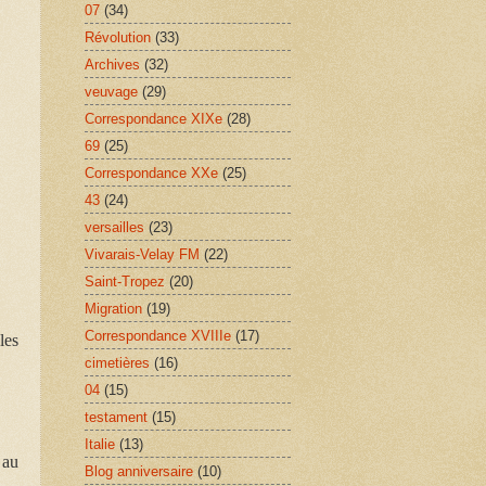
07
(34)
Révolution
(33)
Archives
(32)
veuvage
(29)
Correspondance XIXe
(28)
69
(25)
Correspondance XXe
(25)
43
(24)
versailles
(23)
Vivarais-Velay FM
(22)
Saint-Tropez
(20)
Migration
(19)
Correspondance XVIIIe
(17)
les
cimetières
(16)
04
(15)
testament
(15)
Italie
(13)
 au
Blog anniversaire
(10)