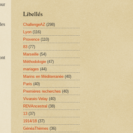
our
Libellés
les
ChallengeAZ
(298)
Lyon
(116)
Provence
(110)
83
(77)
Marseille
(54)
ont
Méthodologie
(47)
mariages
(44)
Marins en Méditerranée
(40)
Paris
(40)
Premières recherches
(40)
Vivarais-Velay
(40)
RDVAncestral
(38)
13
(37)
1914/18
(37)
GénéaThèmes
(36)