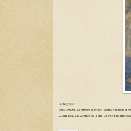
Bibliographie :
Daniel Panzac, La caravane maritime. Marins européens et 
Gilbert Buti, Les Chemins de la mer. Un petit port méditerra