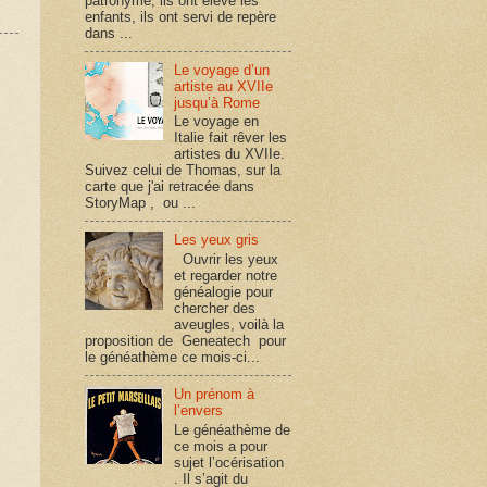
patronyme, ils ont élevé les
enfants, ils ont servi de repère
dans ...
Le voyage d’un
artiste au XVIIe
jusqu’à Rome
Le voyage en
Italie fait rêver les
artistes du XVIIe.
Suivez celui de Thomas, sur la
carte que j'ai retracée dans
StoryMap , ou ...
Les yeux gris
Ouvrir les yeux
et regarder notre
généalogie pour
chercher des
aveugles, voilà la
proposition de Geneatech pour
le généathème ce mois-ci...
Un prénom à
l’envers
Le généathème de
ce mois a pour
sujet l’océrisation
. Il s’agit du