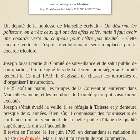
Image satirique de Mirabeau
http://catalogue.bnf.fr/ark:/12148/cb40252659n
Un député de la noblesse de Marseille écrivait «
On désarme les
polissons, on arrête ceux qui ont des effets volés, mais il faut avoir
une cocarde verte au chapeau pour n'être pas insulté.
» Cette
cocarde verte de l’espoir révolutionnaire sera remplacée par la
cocarde tricolore.
Joseph faisait partie du Comité de surveillance et de salut public de
son quartier, il fut désigné lors de la Terreur pour siéger au Comité
général le 13 mai 1793. Il s’agissait de chasser les terroristes et
d’organiser l’insurrection.
Le 25 août au matin, les troupes de la Convention entrèrent dans
Marseille vaincue, et les membres du Comité qu'on put saisir furent
exécutés.
Joseph s’était évadé la veille, il se réfugia
à Trieste
et y demeura
presque deux années. Bien sûr, il connaissait des fournisseurs de
confiance qui lui vendaient de la belle paille d’Italie de qualité
supérieure, ils ont su l’accueillir.
Il revint en France, le 1er juin 1795, en demandant sa radiation de
la liste
des émigrés
. Mais, il avait tout perdu de son commerce.