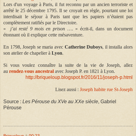
Lors d'un voyage à Paris, il fut reconnu par un ancien terroriste et
arrêté le 25 décembre 1795. Il se croyait en règle, pourtant une loi
interdisait le séjour à Paris tant que les papiers n’étaient pas
complètement ratifiés par le Directoire.
«
j’ai resté 9 mois en prison
…. » écrit-il, dans un document
étonnant où il explique cette mésaventure.
En 1798, Joseph se maria avec
Catherine Duboys
, il installa alors
son atelier de chapelier à
Lyon
.
Si vous voulez connaître la suite de la vie de Joseph, allez
au
rendez-vous ancestral
avec Joseph P. en 1821 à Lyon.
http://briqueloup.blogspot.fr/2016/11/joseph-p.html
Lisez aussi :
Joseph habite rue St-Joseph
Source :
Les Pérouse du XVe au XXe siècle
, Gabriel
Pérouse
Briqueloup
à
00:23