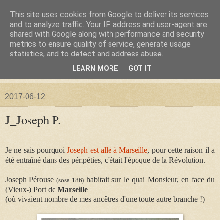
This site uses cookies from Google to deliver its services
La forêt de Briqueloup
and to analyze traffic. Your IP address and user-agent are
shared with Google along with performance and security
metrics to ensure quality of service, generate usage
"Nous deviendrons des histoires pour nos enfants"
statistics, and to detect and address abuse.
LEARN MORE
GOT IT
▼
2017-06-12
J_Joseph P.
Je ne sais pourquoi
Joseph est allé à Marseille
, pour cette raison il a
été entraîné dans des péripéties, c'était l'époque de la Révolution.
Joseph Pérouse
habitait sur le quai Monsieur, en face du
(sosa 186)
(Vieux-) Port de
Marseille
(où vivaient nombre de mes ancêtres d'une toute autre branche !)