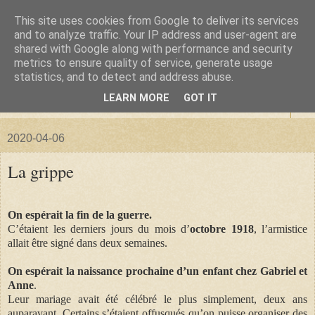
This site uses cookies from Google to deliver its services
La forêt de Briqueloup
and to analyze traffic. Your IP address and user-agent are
shared with Google along with performance and security
metrics to ensure quality of service, generate usage
"Nous deviendrons des histoires pour nos enfants"
statistics, and to detect and address abuse.
LEARN MORE
GOT IT
▼
2020-04-06
La grippe
On espérait la fin de la guerre.
C’étaient les derniers jours du mois d’
octobre 1918
, l’armistice
allait être signé dans deux semaines.
On espérait la naissance prochaine d’un enfant
chez Gabriel et
Anne
.
Leur mariage avait été célébré le plus simplement, deux ans
auparavant. Certains s’étaient offusqués qu’on puisse organiser des