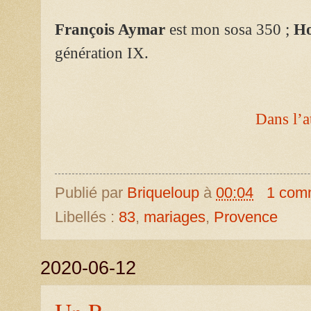
François Aymar
est mon sosa 350 ;
Ho
génération IX.
Dans l’a
Publié par
Briqueloup
à
00:04
1 com
Libellés :
83
,
mariages
,
Provence
2020-06-12