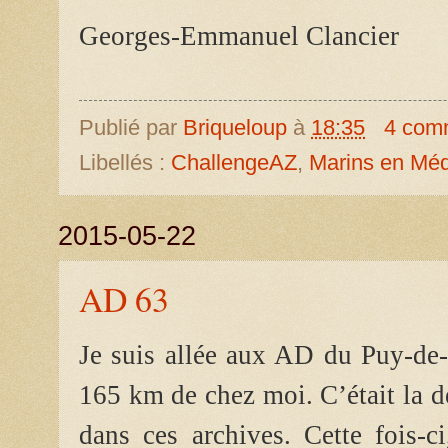
Georges-Emmanuel Clancier
Publié par
Briqueloup
à
18:35
4 com
Libellés :
ChallengeAZ
,
Marins en Méd
2015-05-22
AD 63
Je suis allée aux AD du Puy-de
165 km de chez moi.
C’était la 
dans ces archives. Cette fois-ci