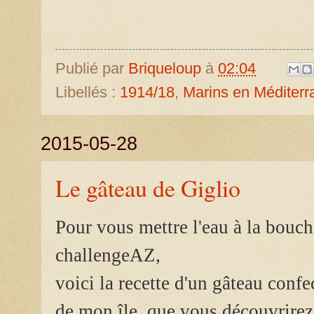
Publié par
Briqueloup
à
02:04
Libellés :
1914/18
,
Marins en Méditerr
2015-05-28
Le gâteau de Giglio
Pour vous mettre l'eau à la bouch
challengeAZ,
voici la recette d'un gâteau conf
de mon île que vous découvrirez