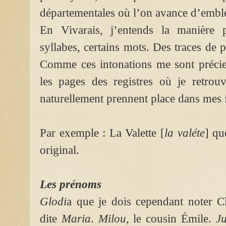
départementales où l’on avance d’emblé
En Vivarais, j’entends la manière p
syllabes, certains mots. Des traces de p
Comme ces intonations me sont précieu
les pages des registres où je retro
naturellement prennent place dans mes f
Par exemple : La Valette [
la valéte
] qu
original.
Les prénoms
Glodi
a que je dois cependant noter C
dite
Maria
.
Milou,
le cousin Émile.
Ju