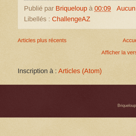
Publié par
Briqueloup
à
00:09
Aucun
Libellés :
ChallengeAZ
Articles plus récents
Accue
Afficher la ve
Inscription à :
Articles (Atom)
Briqueloup