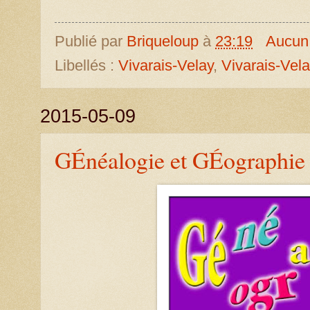
Publié par
Briqueloup
à
23:19
Aucun
Libellés :
Vivarais-Velay
,
Vivarais-Vel
2015-05-09
GÉnéalogie et GÉographie